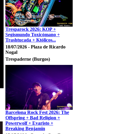
Tresparock 2026: KOP +
Segismundo Toxicómano +
Trashtucada + Któlicos...
18/07/2026 - Plaza de Ricardo
Nogal
Trespaderne (Burgos)
Barcelona Rock Fest 2026: The
Offspring + Bad Religion +
Powerwolf + Evaristo +
Breaking Benjamin