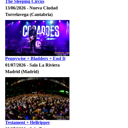
The Sleeping Circus
13/06/2026 - Nueva Ciudad
Torrelavega (Cantabria)
Pennywise + Bladders + End It
01/07/2026 - Sala La Riviera
Madrid (Madrid)
Testament + Hellripper