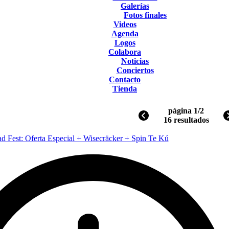
Galerías
Fotos finales
Videos
Agenda
Logos
Colabora
Noticias
Conciertos
Contacto
Tienda
página 1/2
16 resultados
 Fest: Oferta Especial + Wisecräcker + Spin Te Kú