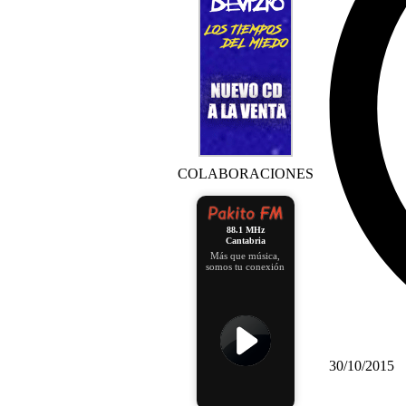
COLABORACIONES
88.1 MHz
Cantabria
Más que música,
somos tu conexión
30/10/2015