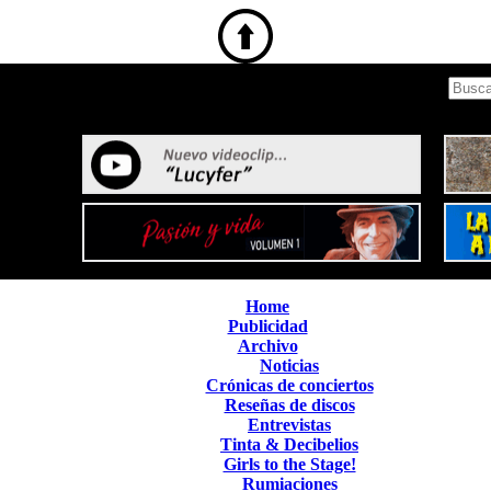
Home
Publicidad
Archivo
Noticias
Crónicas de conciertos
Reseñas de discos
Entrevistas
Tinta & Decibelios
Girls to the Stage!
Rumiaciones