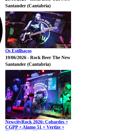
Santander (Cantabria)
Os Estilhaços
19/06/2026 - Rock Beer The New
Santander (Cantabria)
NewcityRock 2026: Cobardes +
CGPP + Alamo 51 + Vertize +