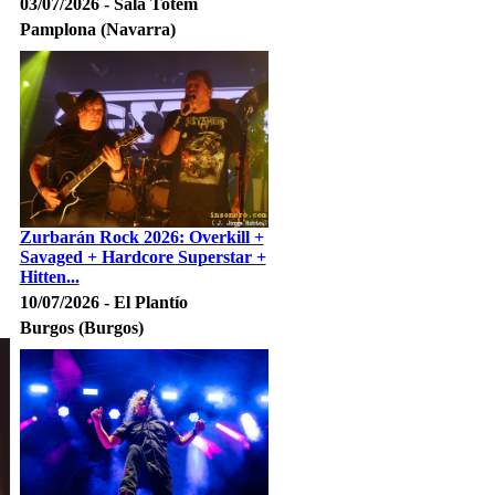
03/07/2026 - Sala Totem
Pamplona (Navarra)
Zurbarán Rock 2026: Overkill +
Savaged + Hardcore Superstar +
Hitten...
10/07/2026 - El Plantío
Burgos (Burgos)