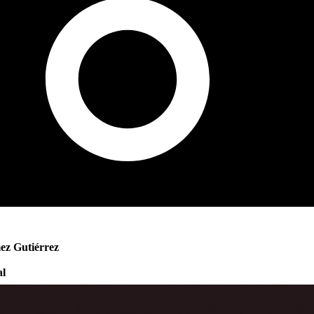
z Gutiérrez
al