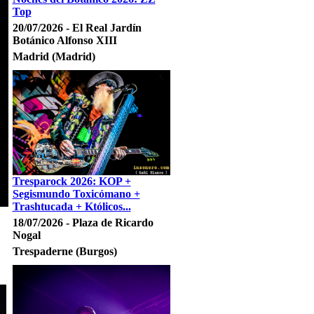
Top
20/07/2026 - El Real Jardín
Botánico Alfonso XIII
Madrid (Madrid)
Tresparock 2026: KOP +
Segismundo Toxicómano +
Trashtucada + Któlicos...
18/07/2026 - Plaza de Ricardo
Nogal
Trespaderne (Burgos)