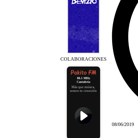
COLABORACIONES
88.1 MHz
Cantabria
Más que música,
somos tu conexión
08/06/2019