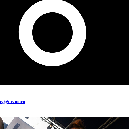
os
@insonoro