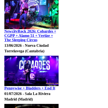
NewcityRock 2026: Cobardes +
CGPP + Alamo 51 + Vertize +
The Sleeping Circus
13/06/2026 - Nueva Ciudad
Torrelavega (Cantabria)
Pennywise + Bladders + End It
01/07/2026 - Sala La Riviera
Madrid (Madrid)