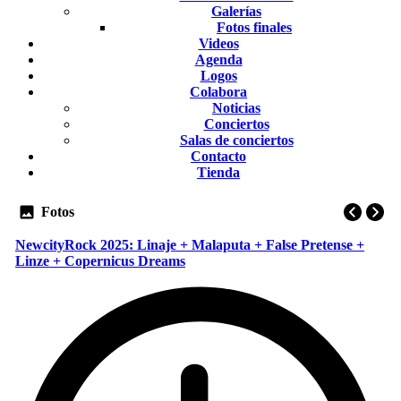
Galerías
Fotos finales
Videos
Agenda
Logos
Colabora
Noticias
Conciertos
Salas de conciertos
Contacto
Tienda
Fotos
NewcityRock 2025: Linaje + Malaputa + False Pretense +
Linze + Copernicus Dreams