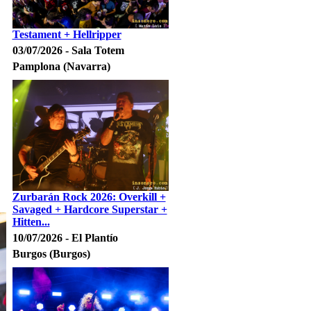
Testament + Hellripper
03/07/2026 - Sala Totem
Pamplona (Navarra)
Zurbarán Rock 2026: Overkill +
Savaged + Hardcore Superstar +
Hitten...
10/07/2026 - El Plantío
Burgos (Burgos)