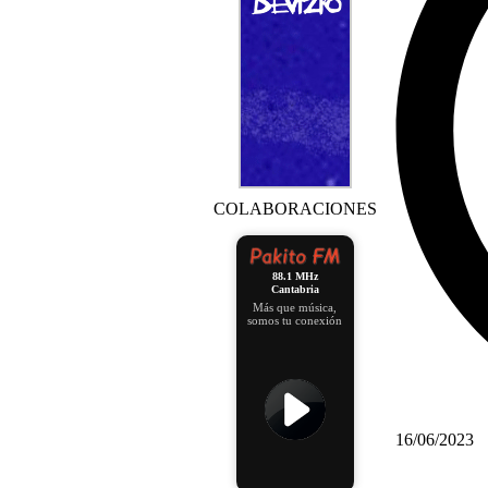
COLABORACIONES
88.1 MHz
Cantabria
Más que música,
somos tu conexión
16/06/2023