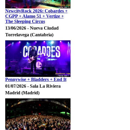
NewcityRock 2026: Cobardes +
CGPP + Alamo 51 + Vertize +
The Sleeping Circus
13/06/2026 - Nueva Ciudad
Torrelavega (Cantabria)
Pennywise + Bladders + End It
01/07/2026 - Sala La Riviera
Madrid (Madrid)