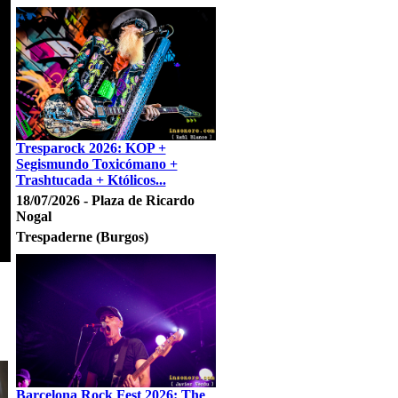
Tresparock 2026: KOP +
Segismundo Toxicómano +
Trashtucada + Któlicos...
18/07/2026 - Plaza de Ricardo
Nogal
Trespaderne (Burgos)
Barcelona Rock Fest 2026: The