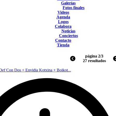
Galerías
Fotos finales
Videos
Agenda
Logos
Colabora
Noticias
Conciertos
Contacto
Tienda
página 2/3
27 resultados
Def Con Dos + Envidia Kotxina + Boikot...