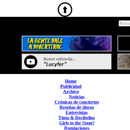
Home
Publicidad
Archivo
Noticias
Crónicas de conciertos
Reseñas de discos
Entrevistas
Tinta & Decibelios
Girls to the Stage!
Rumiaciones