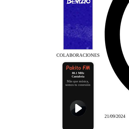
COLABORACIONES
88.1 MHz
Cantabria
Más que música,
somos tu conexión
21/09/2024