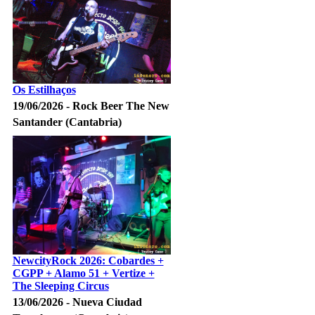
Os Estilhaços
19/06/2026 - Rock Beer The New
Santander (Cantabria)
NewcityRock 2026: Cobardes +
CGPP + Alamo 51 + Vertize +
The Sleeping Circus
13/06/2026 - Nueva Ciudad