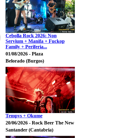
Cebolla Rock 2026: Non
Servium + Manifa + Fuckop
Family + Periferia...
01/08/2026 - Plaza
Belorado (Burgos)
Tempvs + Okume
20/06/2026 - Rock Beer The New
Santander (Cantabria)