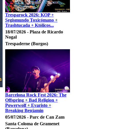
Tresparock 2026: KOP +
Segismundo Toxicómano +
Trashtucada + Któlicos...
18/07/2026 - Plaza de Ricardo
Nogal
Trespaderne (Burgos)
Barcelona Rock Fest 2026: The
Offspring + Bad Religion +
Powerwolf + Evaristo +
Breaking Benjamin
05/07/2026 - Parc de Can Zam
Santa Coloma de Gramenet
(Barcelona)