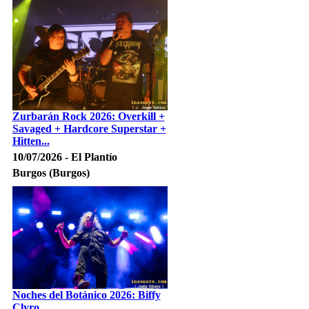
Zurbarán Rock 2026: Overkill +
Savaged + Hardcore Superstar +
Hitten...
10/07/2026 - El Plantío
Burgos (Burgos)
Noches del Botánico 2026: Biffy
Clyro