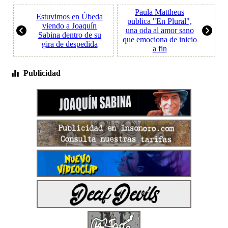
Paula Mattheus
Estuvimos en Úbeda
publica "En Plural",
viendo a Joaquín
una oda al amor sano
Sabina dentro de su
que emociona de inicio
gira de despedida
a fin
Publicidad