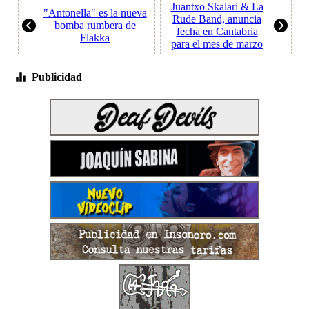
Juantxo Skalari & La
"Antonella" es la nueva
Rude Band, anuncia
bomba rumbera de
fecha en Cantabria
Flakka
para el mes de marzo
Publicidad