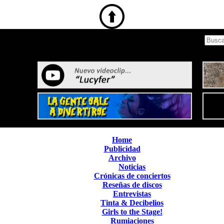
Home
Publicidad
Archivo
Noticias
Crónicas de conciertos
Reseñas de discos
Entrevistas
Tinta & Decibelios
Girls to the Stage!
Rumiaciones