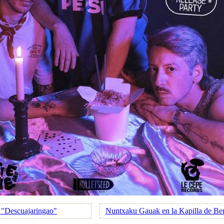
n "Descuajaringao"
Nuntxaku Gauak en la Kapilla de Be