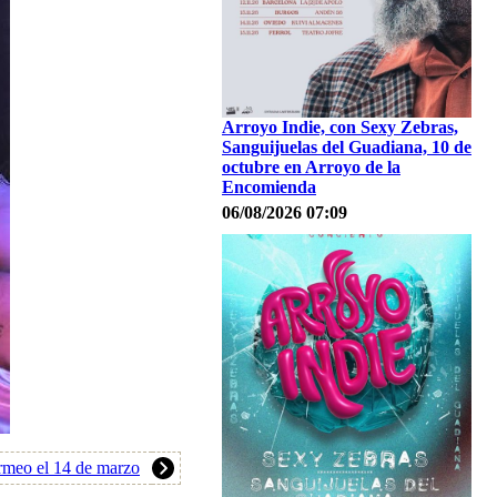
Arroyo Indie, con Sexy Zebras,
Sanguijuelas del Guadiana, 10 de
octubre en Arroyo de la
Encomienda
06/08/2026 07:09
rmeo el 14 de marzo