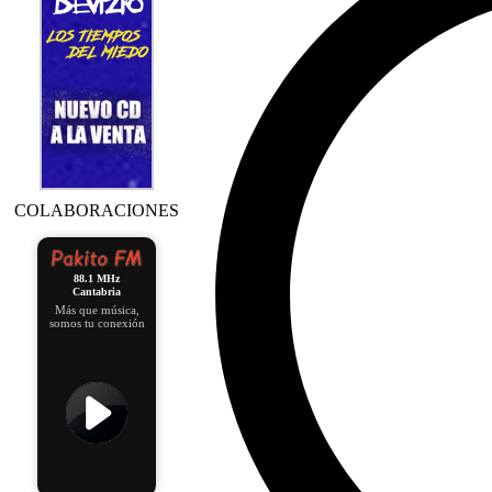
COLABORACIONES
88.1 MHz
Cantabria
Más que música,
somos tu conexión