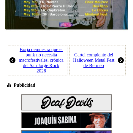
Borja demuestra que el
punk no necesita
Cartel complento del
macrofestivales, crónica
Halloween Metal Fest
del San Jorge Rock
de Bermeo
2026
Publicidad