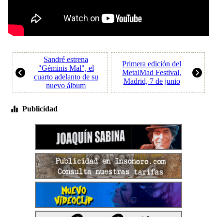
Sandré estrena
Primera edición del
"Géminis Mal", el
MetalMad Festival,
cuarto adelanto de su
Madrid, 7 de junio
nuevo álbum
Publicidad