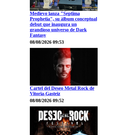
Medievo lanza "Septima
Prophetia", su álbum conceptual
debut que inaugura un
grandioso universo de Dark
Fantasy
08/08/2026 09:53
Cartel del Deseo Metal Rock de
Vitoria-Gasteiz
08/08/2026 09:52