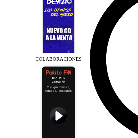
COLABORACIONES
88.1 MHz
Cantabria
Más que música,
somos tu conexión