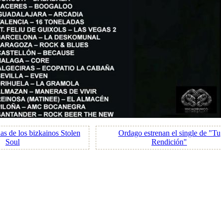
s de los bizkainos Stolen
Ordago estrenan el single de "Tu
Soul
Rendición"