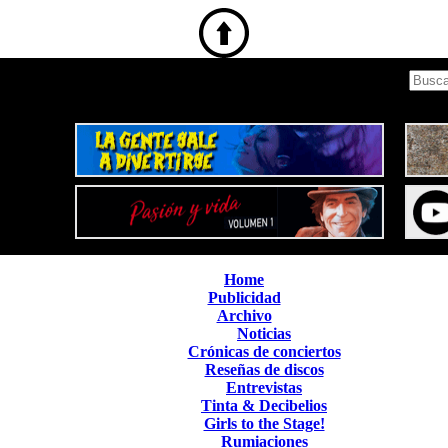
Home
Publicidad
Archivo
Noticias
Crónicas de conciertos
Reseñas de discos
Entrevistas
Tinta & Decibelios
Girls to the Stage!
Rumiaciones