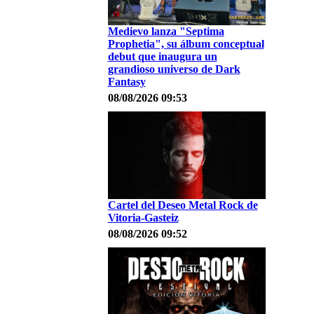
Medievo lanza "Septima
Prophetia", su álbum conceptual
debut que inaugura un
grandioso universo de Dark
Fantasy
08/08/2026 09:53
Cartel del Deseo Metal Rock de
Vitoria-Gasteiz
08/08/2026 09:52