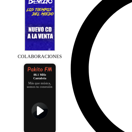
COLABORACIONES
88.1 MHz
Cantabria
Más que música,
somos tu conexión