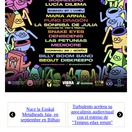
Turbulento acelera su
Nace la Euskal
apocalipsis audiovisual
Metalheads Jaia, en
con el estreno de
septiembre en Bilbao
"Tempus edax rerum"