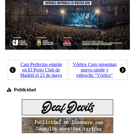
Casi Perfectos estarán
Vórtice Cero presentan
en El Perro Club de
nuevo single y
Madrid el 23 de mayo
videoclip "Vórtice"
Publicidad