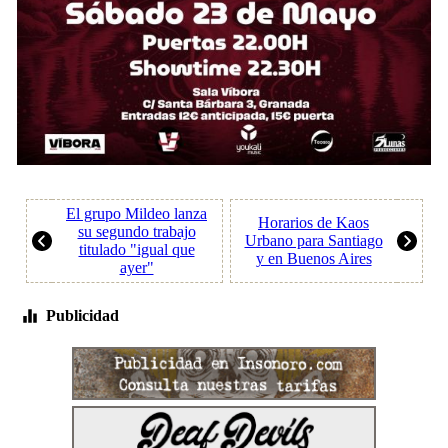
El grupo Mildeo lanza
Horarios de Kaos
su segundo trabajo
Urbano para Santiago
titulado "igual que
y en Buenos Aires
ayer"
Publicidad