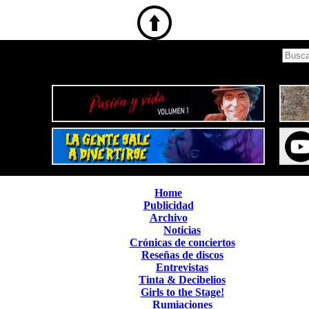
Home
Publicidad
Archivo
Noticias
Crónicas de conciertos
Reseñas de discos
Entrevistas
Tinta & Decibelios
Girls to the Stage!
Rumiaciones