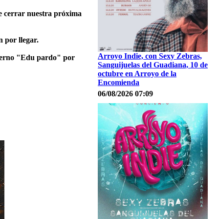
e cerrar nuestra próxima
 por llegar.
Arroyo Indie, con Sexy Zebras,
eterno "Edu pardo" por
Sanguijuelas del Guadiana, 10 de
octubre en Arroyo de la
Encomienda
06/08/2026 07:09