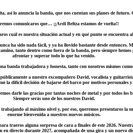
lta, así lo anuncia la banda, que nos cuentan sus planes de futuro
emos comunicaros que… ¡¡Ardi Beltza estamos de vuelta!!
ros cuál es nuestra situación actual y en qué punto se encuentra 
unca ha sido nada fácil, y ya ha llovido bastante desde entonces. 
 camino, tanto dentro como fuera de la banda, pero siempre hemos
afrontar y superar todo lo que ha venido.
una banda trabajadora y honesta, tanto con nosotros mismos como 
úblicamente a nuestro excompañero David, vocalista y guitarrista
 la difícil decisión de bajarse del barco por motivos personales y 
emos darle las gracias por tantas noches de metal y por todos los
Siempre serás uno de los nuestros David.
a trabajando al máximo nivel y, por eso, queremos presentaros la 
enorme bienvenida a nuestros nuevos músicos.
ra traeros alguna sorpresa de cara a finales de este 2026. Nuestra
n en directo durante 2027, acompañada de una gira y un nuevo di