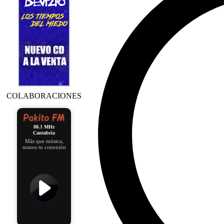
COLABORACIONES
88.1 MHz
Cantabria
Más que música,
somos tu conexión