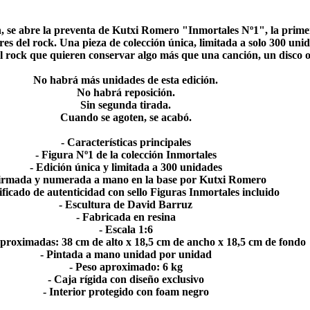
 h, se abre la preventa de Kutxi Romero "Inmortales Nº1", la prim
s del rock. Una pieza de colección única, limitada a solo 300 unid
el rock que quieren conservar algo más que una canción, un disco 
No habrá más unidades de esta edición.
No habrá reposición.
Sin segunda tirada.
Cuando se agoten, se acabó.
- Características principales
- Figura Nº1 de la colección Inmortales
- Edición única y limitada a 300 unidades
Firmada y numerada a mano en la base por Kutxi Romero
ificado de autenticidad con sello Figuras Inmortales incluido
- Escultura de David Barruz
- Fabricada en resina
- Escala 1:6
proximadas: 38 cm de alto x 18,5 cm de ancho x 18,5 cm de fondo
- Pintada a mano unidad por unidad
- Peso aproximado: 6 kg
- Caja rígida con diseño exclusivo
- Interior protegido con foam negro