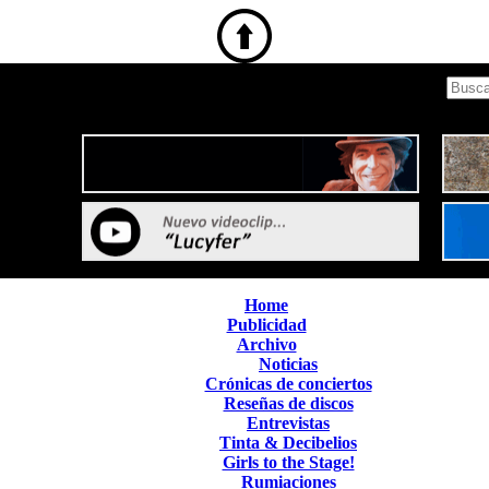
Home
Publicidad
Archivo
Noticias
Crónicas de conciertos
Reseñas de discos
Entrevistas
Tinta & Decibelios
Girls to the Stage!
Rumiaciones