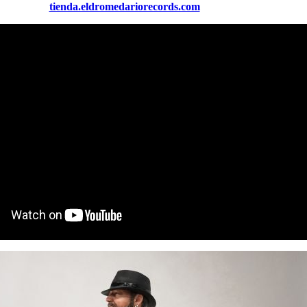
tienda.eldromedariorecords.com