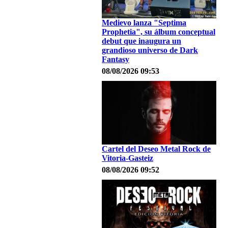
Medievo lanza "Septima
Prophetia", su álbum conceptual
debut que inaugura un
grandioso universo de Dark
Fantasy
08/08/2026 09:53
Cartel del Deseo Metal Rock de
Vitoria-Gasteiz
08/08/2026 09:52