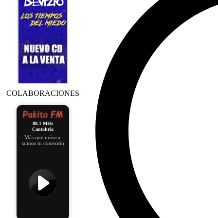
COLABORACIONES
88.1 MHz
Cantabria
Más que música,
somos tu conexión