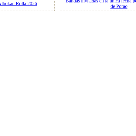
Bandas invitadas en la única fecha p
Albokan Rolla 2026
de Porao