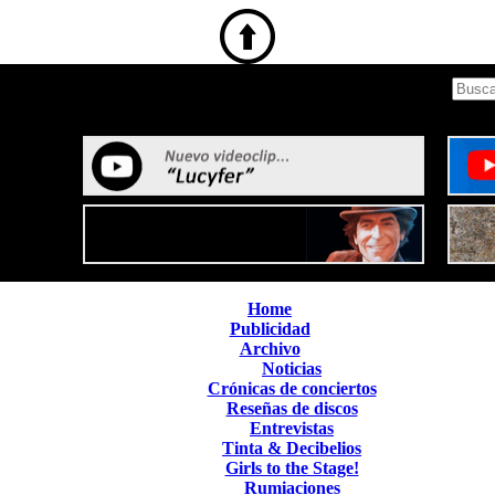
Home
Publicidad
Archivo
Noticias
Crónicas de conciertos
Reseñas de discos
Entrevistas
Tinta & Decibelios
Girls to the Stage!
Rumiaciones