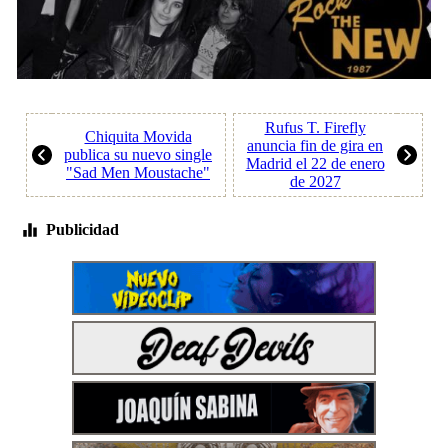
Rufus T. Firefly
Chiquita Movida
anuncia fin de gira en
publica su nuevo single
Madrid el 22 de enero
"Sad Men Moustache"
de 2027
Publicidad