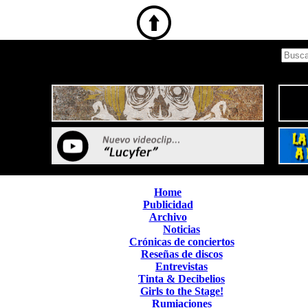
Home
Publicidad
Archivo
Noticias
Crónicas de conciertos
Reseñas de discos
Entrevistas
Tinta & Decibelios
Girls to the Stage!
Rumiaciones