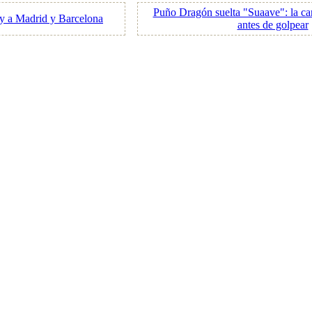
Puño Dragón suelta "Suaave": la ca
sey a Madrid y Barcelona
antes de golpear