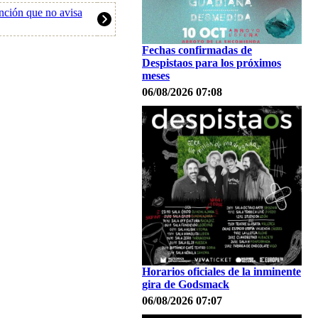
nción que no avisa
Fechas confirmadas de
Despistaos para los próximos
meses
06/08/2026 07:08
Horarios oficiales de la inminente
gira de Godsmack
06/08/2026 07:07