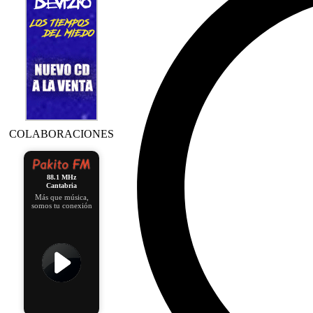
COLABORACIONES
88.1 MHz
Cantabria
Más que música,
somos tu conexión