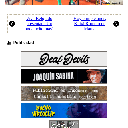
Viva Belgrado
Hoy cumple años,
presentan "Un
Kutxi Romero de
andalucito más"
Marea
Publicidad