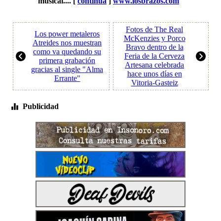
musical.... [
continúa
]
www.losbrazos.com
Fotos de The Real
Los power metaleros
McKenzies y Porco
Atreides nos muestran
Bravo dentro de la
como va quedando su
Feria de la Cerveza
primera grabación
Artesana celebrada
gracias al single "Alma
hace unos días en
Errante"
Vitoria-Gasteiz
Publicidad