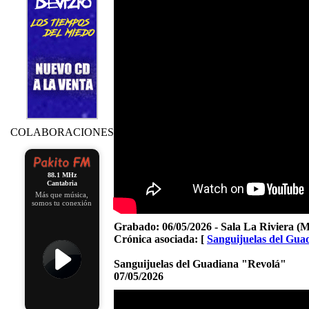
COLABORACIONES
88.1 MHz
Cantabria
Más que música,
somos tu conexión
Grabado:
06/05/2026 - Sala La Riviera (
Crónica asociada: [
Sanguijuelas del Gua
Sanguijuelas del Guadiana "Revolá"
07/05/2026