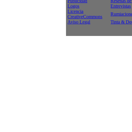
Publicidad
Reseñas de
Logos
Entrevistas
Licencia
Rumiacion
CreativeCommons
Aviso Legal
Tinta & De