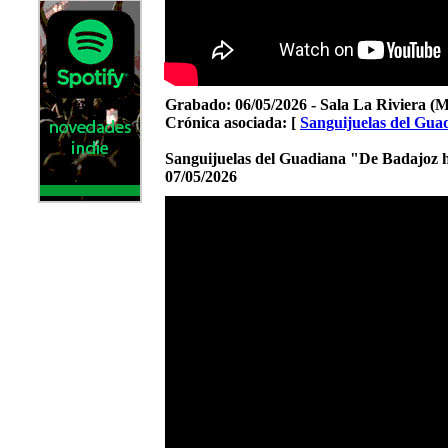
Grabado:
06/05/2026 - Sala La Riviera (
Crónica asociada: [
Sanguijuelas del Gua
Sanguijuelas del Guadiana "De Badajoz 
07/05/2026