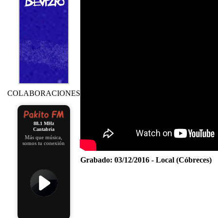
COLABORACIONES
88.1 MHz
Cantabria
Más que música,
somos tu conexión
Grabado:
03/12/2016 - Local (Cóbreces)