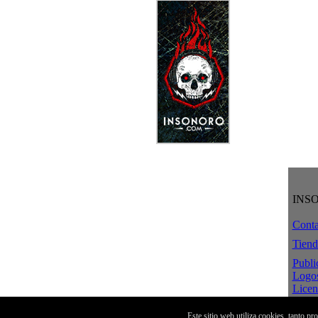
INS
Conta
Tiend
Publi
Logo
Licen
Crea
Aviso
Este sitio web utiliza cookies, tanto p