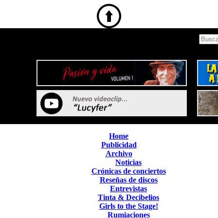
Home
Publicidad
Archivo
Noticias
Crónicas de conciertos
Reseñas de discos
Entrevistas
Tinta & Decibelios
Girls to the Stage!
Rumiaciones