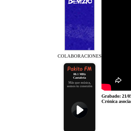
COLABORACIONES
88.1 MHz
Cantabria
Más que música,
somos tu conexión
Grabado:
21/0
Crónica asocia