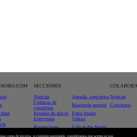
ONORO.COM
SECCIONES
COLABOR
cto
Noticias
Agenda, conciertos
Noticias
Crónicas de
a
Búsqueda general
Conciertos
conciertos
cidad
Reseñas de discos
Fotos finales
s
Entrevistas
Videos
cia
Rumiaciones
Girls to the Stage!
tiveCommons
 Legal
Tinta & Decibelios
ropias como de terceros, si continúa navegando, consideramos que acepta su uso.