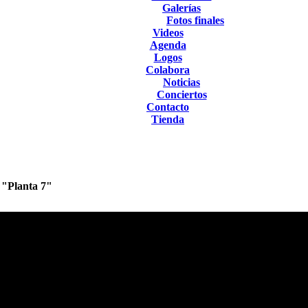
Galerías
Fotos finales
Videos
Agenda
Logos
Colabora
Noticias
Conciertos
Contacto
Tienda
 "Planta 7"