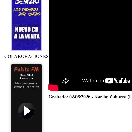
COLABORACIONES
88.1 MHz
Cantabria
Más que música,
somos tu conexión
Grabado:
02/06/2026 - Karibe Zaharra (L