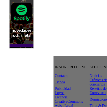
INSONORO.COM
SECCION
Contacto
Noticias
Crónicas d
Tienda
conciertos
Publicidad
Reseñas de
Logos
Entrevistas
Licencia
Rumiacion
CreativeCommons
Aviso Legal
Tinta & De