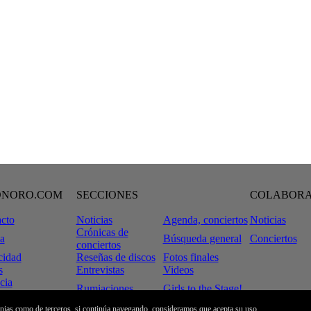
ONORO.COM
SECCIONES
COLABOR
cto
Noticias
Agenda, conciertos
Noticias
Crónicas de
a
Búsqueda general
Conciertos
conciertos
cidad
Reseñas de discos
Fotos finales
s
Entrevistas
Videos
cia
Rumiaciones
Girls to the Stage!
tiveCommons
 Legal
Tinta & Decibelios
ropias como de terceros, si continúa navegando, consideramos que acepta su uso.