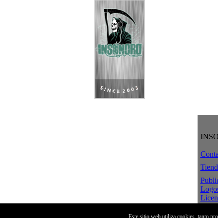
INS
Conta
Tiend
Publi
Logo
Licen
Crea
Aviso
Este sitio web utiliza cookies, tanto p