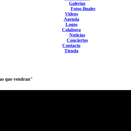
Galerías
Fotos finales
Videos
Agenda
Logos
Colabora
Noticias
Conciertos
Contacto
Tienda
as que vendran"