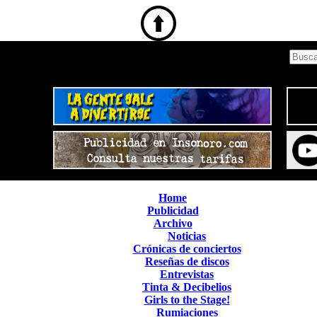
Home
Publicidad
Archivo
Noticias
Crónicas de conciertos
Reseñas de discos
Entrevistas
Tinta & Decibelios
Girls to the Stage!
Rumiaciones