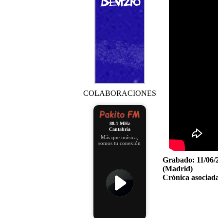
COLABORACIONES
88.1 MHz
Cantabria
Más que música,
somos tu conexión
Grabado:
11/06/
(Madrid)
Crónica asociada