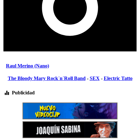
Raul Merino (Nano)
The Bloody Mary Rock´n´Roll Band
-
SEX
-
Electric Tatto
Publicidad