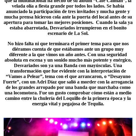
que la multinacional ha hecho de su álbum “Café Caimán”, la
velada olía a fiesta grande por todos los lados. Se había
anunciado la participación de tres invitados y mucha gente y
mucha prensa hicieron cola ante la puerta del local antes de su
apertura para tomar las mejores posiciones. Cuando la sala ya
estaba abarrotada, Desvariados irrumpieron en el bonito
escenario de
La Sol
.
No hizo falta ni que terminara el primer tema para que nos
diéramos cuenta de que estábamos ante un grupo muy
diferente a la que vimos un año antes. Con una seguridad
absoluta en escena y un sonido mucho más potente y enérgico,
Desvariados son ya una Banda con mayúsculas. Una
transformación que fue evidente con la interpretación de
“Vamos a Pelear”, tema con el que arrancaron, o “
Desayuno
Fuerte
”, con un Adri Díaz que salió a morder con la arrogancia
de los grandes arropado por una banda que marchaba como
una locomotora. Fue un gusto comprobar cómo están a medio
camino entre la chulería del Loquillo de la primera época y la
energía vital y pegajosa de Tequila.