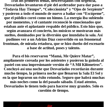
Tras los primeros temas, descerrajados con urgencia,
Desvariados levantaron el pie del acelerador para dar paso a
“
Todavía Hay Tiempo
”, “Coleccionista” y “Ojos de Serpiente”
y pusieron a todo el mundo de nuevo a bailar con “Escúpeme”,
que el público coreó como un himno. La energía iba subiendo
por momentos, y el cantante reconoció lo emocionados que
estaban ante el aplastante respaldo del público. Esto hizo que,
según avanzara el concierto, los músicos se mostraran más
sueltos, dominados por la diversión que inundaba la sala. Así
pudimos ver a un Adrián Díaz convertido en un fenomenal
frontman, de mirada retadora, que se hizo dueño del escenario
a base de actitud, poses y talento.
Para el bis reservaron “
Mamá, Me Quiere Matar
”,
ampliamente coreada por los asistentes y pusieron la guinda al
pastel con una impresionante versión de “A Mil Kilómetros”.
Concluyó así una noche que Desvariados recordarán durante
mucho tiempo, la primera noche que llenaron la Sala El Sol y
en la que lograron un éxito rotundo. Seguro que habrá muchas
más noches como la del pasado sábado. Estad atentos,
Desvariados lo tienen todo para hacerse muy grandes. Sólo es
cuestión de tiempo.