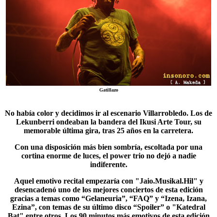
Gatillazo
No había color y decidimos ir al escenario Villarrobledo. Los de
Lekunberri ondeaban la bandera del
Ikusi Arte Tour
, su
memorable última gira, tras 25 años en la carretera.
Con una disposición más bien sombría, escoltada por una
cortina enorme de luces, el power trio no dejó a nadie
indiferente.
Aquel emotivo recital empezaría con "Jaio.Musikal.Hil" y
desencadenó uno de los mejores conciertos de esta edición
gracias a temas como “Gelaneuria”, “FAQ” y “Izena, Izana,
Ezina”, con temas de su último disco “Spoiler” o "
Katedral
Bat
" entre otros. Los 90 minutos más emotivos de esta edición