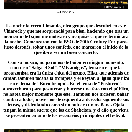
La M.O.D.A.
La noche la cerró
Limando
, otro grupo que descubrí en este
Viñarock y que me sorprendió para bien, haciendo que tras un
momento de bajón me motivara y no quisiera que se terminara
la noche. Comenzaron con la BSO de 20th Century Fox para,
justo después, soltar unos confetis, que marcaron el inicio de lo
que iba a ser un buen concierto.
Con su música, no paramos de bailar en ningún momento,
como en “Salga el Sol”, “Mis amigos”, tema en el que la
protagonista era la única chica del grupo, Elisa, que además de
cantar, también tocaba la trompeta y el keytar, al igual que hizo
en el tema de “Buen tiempo”. En el tema de “Postureo”,
aprovecharon para posturear y hacerse una foto con el público,
no había mejor momento que este. También nos hicieron bailar
cumbia a todos, movernos de izquierda a derecha siguiendo sus
letras, y disfrutando como si no hubiera un mañana. Ojalá
tengan la misma suerte que los de
Skakeitan
, y el año que viene
se presenten en uno de los escenarios principales del festival.