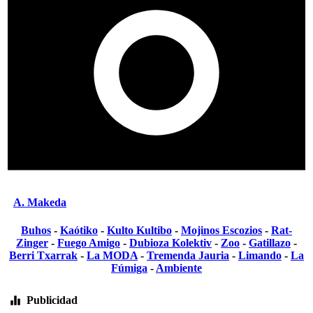
A. Makeda
Buhos
-
Kaótiko
-
Kulto Kultibo
-
Mojinos Escozios
-
Rat-
Zinger
-
Fuego Amigo
-
Dubioza Kolektiv
-
Zoo
-
Gatillazo
-
Berri Txarrak
-
La MODA
-
Tremenda Jauria
-
Limando
-
La
Fúmiga
-
Ambiente
Publicidad