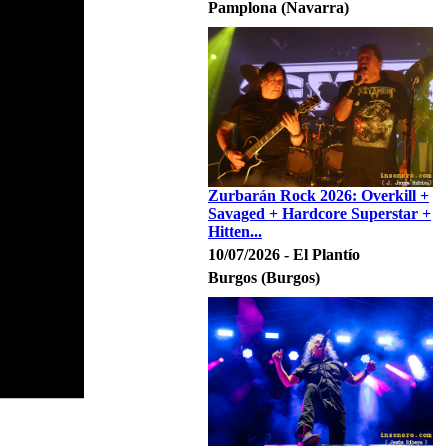
Pamplona (Navarra)
Zurbarán Rock 2026: Overkill +
Savaged + Hardcore Superstar +
Hitten...
10/07/2026 - El Plantío
Burgos (Burgos)