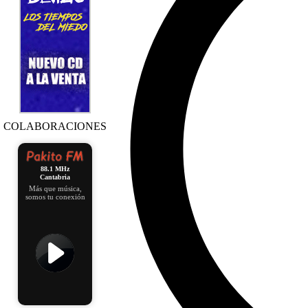
COLABORACIONES
88.1 MHz
Cantabria
Más que música,
somos tu conexión