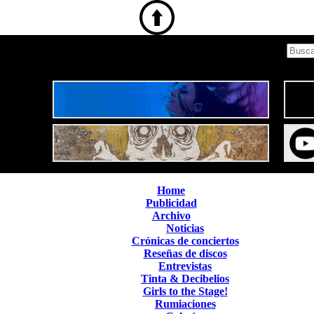
Home
Publicidad
Archivo
Noticias
Crónicas de conciertos
Reseñas de discos
Entrevistas
Tinta & Decibelios
Girls to the Stage!
Rumiaciones