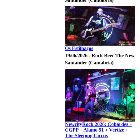
Santander (Cantabria)
Os Estilhaços
19/06/2026 - Rock Beer The New
Santander (Cantabria)
NewcityRock 2026: Cobardes +
CGPP + Alamo 51 + Vertize +
The Sleeping Circus