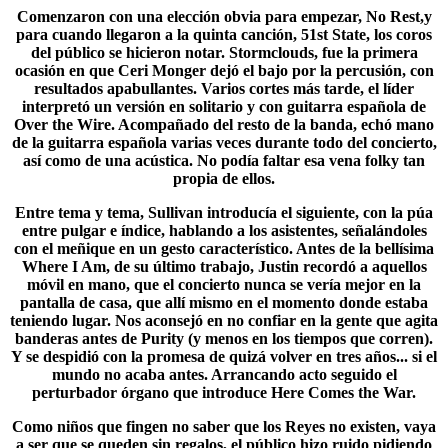
Comenzaron con una elección obvia para empezar, No Rest,y
para cuando llegaron a la quinta canción,
51st State
, los coros
del público se hicieron notar. Stormclouds, fue la primera
ocasión en que Ceri Monger dejó el bajo por la percusión, con
resultados apabullantes. Varios cortes más tarde, el líder
interpretó un versión en solitario y con guitarra española de
Over the Wire. Acompañado del resto de la banda, echó mano
de la guitarra española varias veces durante todo del concierto,
así como de una acústica. No podía faltar esa vena folky tan
propia de ellos.
Entre tema y tema, Sullivan introducía el siguiente, con la púa
entre pulgar e índice, hablando a los asistentes, señalándoles
con el meñique en un gesto característico. Antes de la bellísima
Where I Am
, de su último trabajo, Justin recordó a aquellos
móvil en mano, que el concierto nunca se vería mejor en la
pantalla de casa, que allí mismo en el momento donde estaba
teniendo lugar. Nos aconsejó en no confiar en la gente que agita
banderas antes de Purity (y menos en los tiempos que corren).
Y se despidió con la promesa de quizá volver en tres años... si el
mundo no acaba antes. Arrancando acto seguido el
perturbador órgano que introduce Here Comes the War.
Como niños que fingen no saber que los
Reyes
no existen, vaya
a ser que se queden sin regalos, el público hizo ruido pidiendo