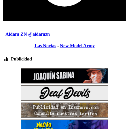
Aldara ZN
@aldarazn
Las Novias
-
New Model Army
Publicidad