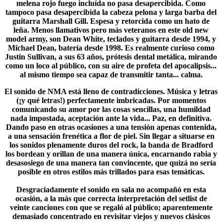
melena rojo fuego incluída no pasa desapercibida. Como
tampoco pasa desapercibida la cabeza pelona y larga barba del
guitarra Marshall Gill. Espesa y retorcida como un hato de
leña. Menos llamativos pero más veteranos en este old new
model army, son Dean White, teclados y guitarra desde 1994, y
Michael Dean, batería desde 1998. Es realmente curioso como
Justin Sullivan, a sus 63 años, prótesis dental metálica, mirando
como un loco al público, con su aire de profeta del apocalipsis...
al mismo tiempo sea capaz de transmitir tanta... calma.
El sonido de
NMA
está lleno de contradicciones. Música y letras
(¡y qué letras!) perfectamente imbricadas. Por momentos
comunicando su amor por las cosas sencillas, una humildad
nada impostada, aceptación ante la vida... Paz, en definitiva.
Dando paso en otras ocasiones a una tensión apenas contenida,
a una sensación frenética a flor de piel. Sin llegar a situarse en
los sonidos plenamente duros del rock, la banda de
Bradford
los bordean y orillan de una manera única, encarnando rabia y
desasosiego de una manera tan convincente, que quizá no sería
posible en otros estilos más trillados para esas temáticas.
Desgraciadamente el sonido en sala no acompañó en esta
ocasión, a la más que correcta interpretación del setlist de
veinte canciones con que se regaló al público; aparentemente
demasiado concentrado en revisitar viejos y nuevos clásicos