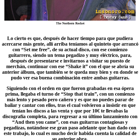
The Northern Rocket
Lo cierto es que, después de hacer tiempo para que pudiera
acercarse más gente, allí arriba teníamos al quinteto que arrancó
con “
Set me free
”, de su actual disco, con ese comienzo
guitarrero, siendo un tema pegadizo y muy eléctrico, para,
después de presentarse e invitarnos a visitar su puesto de
merchán, continuar con ese “Shake it” con el que se abría su
anterior álbum, que también se te queda muy bien y en donde se
pudo ver esa buena combinación entre ambas guitarras.
Siguiendo con el orden en que fueron grabadas en esa ópera
prima, llegaba el turno de “Stop that train”, con un comienzo
más lento y pesado pero cañero y es que no puedes parar de
bailar y cantar con ellos, tras el cual volvieron a insistir en que
tenían los discos a las venta y que por 10€ te llevabas la
discografía completa, para regresar a su último lanzamiento con
“
And then you came
”, con esas guitarras contagiosas y
pegadizas, notándose ese gran paso adelante que han dado con
este trabajo, lo cual es mucho decir habida cuenta la calidad de
su anterior obra.