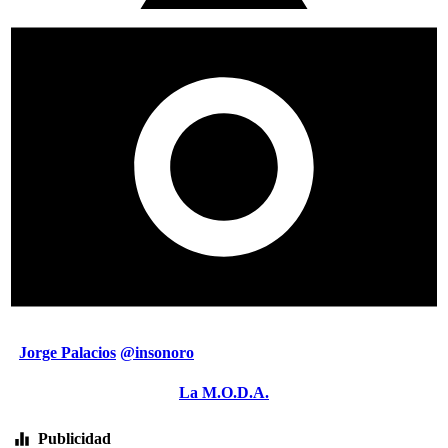
Jorge Palacios
@insonoro
La M.O.D.A.
Publicidad