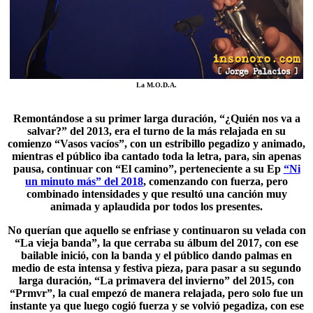
La M.O.D.A.
Remontándose a su primer larga duración, “¿Quién nos va a
salvar?” del 2013, era el turno de la más relajada en su
comienzo “
Vasos vacíos
”, con un estribillo pegadizo y animado,
mientras el público iba cantado toda la letra, para, sin apenas
pausa, continuar con “El camino”, perteneciente a su Ep
“Ni
un minuto más” del 2018
, comenzando con fuerza, pero
combinado intensidades y que resultó una canción muy
animada y aplaudida por todos los presentes.
No querían que aquello se enfriase y continuaron su velada con
“La vieja banda”, la que cerraba su álbum del 2017, con ese
bailable inició, con la banda y el público dando palmas en
medio de esta intensa y festiva pieza, para pasar a su segundo
larga duración, “La primavera del invierno” del 2015, con
“Prmvr”, la cual empezó de manera relajada, pero solo fue un
instante ya que luego cogió fuerza y se volvió pegadiza, con ese