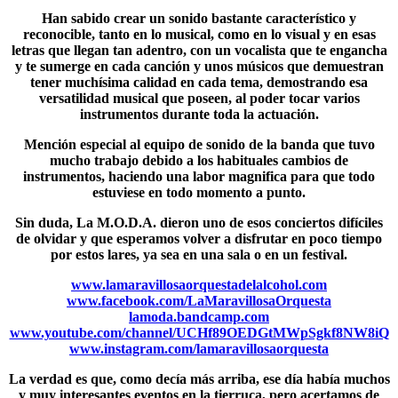
Han sabido crear un sonido bastante característico y
reconocible, tanto en lo musical, como en lo visual y en esas
letras que llegan tan adentro, con un vocalista que te engancha
y te sumerge en cada canción y unos músicos que demuestran
tener muchísima calidad en cada tema, demostrando esa
versatilidad musical que poseen, al poder tocar varios
instrumentos durante toda la actuación.
Mención especial al equipo de sonido de la banda que tuvo
mucho trabajo debido a los habituales cambios de
instrumentos, haciendo una labor magnifica para que todo
estuviese en todo momento a punto.
Sin duda,
La M.O.D.A.
dieron uno de esos conciertos difíciles
de olvidar y que esperamos volver a disfrutar en poco tiempo
por estos lares, ya sea en una sala o en un festival.
www.lamaravillosaorquestadelalcohol.com
www.facebook.com/LaMaravillosaOrquesta
lamoda.bandcamp.com
www.youtube.com/channel/UCHf89OEDGtMWpSgkf8NW8iQ
www.instagram.com/lamaravillosaorquesta
La verdad es que, como decía más arriba, ese día había muchos
y
muy interesantes eventos
en la tierruca, pero acertamos de