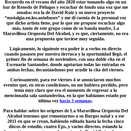
Recuerdo en el verano del año 2020 estar tomando algo en un
bar de Renedo de Piélagos y escuchar de fondo una voz que me
sonaba: era la de David Ruiz y su nuevo proyecto
“
nostalgia.en.los.autobuses
” y me di cuenta de la personal voz
que dicho artista tiene, por lo que me propuse escuchar algo
más, tanto de este grupo como de su banda madre, La
Maravillosa Orquesta Del Alcohol, y es que, ciertamente, no era
una propuesta que tuviese muy seguida.
Lógicamente, lo siguiente era poder ir a verlos en directo
cuando pasasen por nuestra tierruca y la oportunidad llegó, el
primer fin de semana de noviembre, con una doble cita en el
Escenario Santander
, donde agotarían todas las entradas en
ambas fechas, decantándonos por acudir la cita del viernes.
Curiosamente, para ese viernes 4 se anunciaron muchos
eventos que, en otras condiciones, no me hubiera perdido, pero
tenía muy claro que era el momento de regresar a la
mencionada sala santanderina, en la que habíamos estado por
última vez
hacia 3 semanas
.
Para hablar sobre los orígenes de La Maravillosa Orquesta Del
Alcohol tenemos que remontarnos a su Burgos natal y a ese
2011 en que se crean, habiendo editado hasta la fecha cinco
discos de estudio, cuatro Eps, y varios directos, estando la