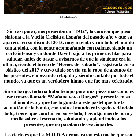
La M.O.D.A.
Sin casi parar, nos presentaron “
1932
”, la canción que puso
sintonía a la Vuelta Ciclista a España del pasado año y que ya
aparecía en su disco del 2013, muy movida y con todo el mundo
cantándola, con la gente acompañando con palmas, siendo un
corte intenso y en donde David bajó a las primeras filas para
saludar, antes de pasar a avisarnos de que la siguiente era la
última, siendo el turno de “Héroes del sábado”, registrada en su
plástico del 2017 y cuyo título se veía en la ropa de algunos de
los presentes, empezando relajada y siendo cantado por todo el
mundo, ya que es un verdadero himno que fue muy celebrado,
Sin embargo, todavía hubo tiempo para una pieza más como es
ese temazo llamado “
Mañana voy a Burgos
”, presente en su
último disco y que fue la guinda a este pastel que fue la
actuación de la banda, con todo el mundo entregado y dándolo
todo, tras el que concluirían su velada, tras algo más de hora y
media sobre el escenario, saludando y aplaudiendo a los
presentes, que no paraban de ovacionarles.
Lo cierto es que
La M.O.D.A
demostraron esta noche que son