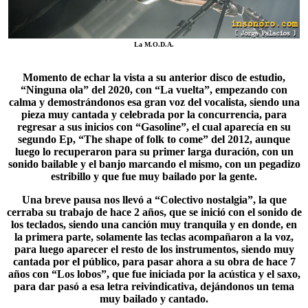
La M.O.D.A.
Momento de echar la vista a su anterior disco de estudio,
“
Ninguna ola
” del 2020, con “La vuelta”, empezando con
calma y demostrándonos esa gran voz del vocalista, siendo una
pieza muy cantada y celebrada por la concurrencia, para
regresar a sus inicios con “Gasoline”, el cual aparecía en su
segundo Ep, “The shape of folk to come” del 2012, aunque
luego lo recuperaron para su primer larga duración, con un
sonido bailable y el banjo marcando el mismo, con un pegadizo
estribillo y que fue muy bailado por la gente.
Una breve pausa nos llevó a “
Colectivo nostalgia
”, la que
cerraba su trabajo de hace 2 años, que se inició con el sonido de
los teclados, siendo una canción muy tranquila y en donde, en
la primera parte, solamente las teclas acompañaron a la voz,
para luego aparecer el resto de los instrumentos, siendo muy
cantada por el público, para pasar ahora a su obra de hace 7
años con “Los lobos”, que fue iniciada por la acústica y el saxo,
para dar pasó a esa letra reivindicativa, dejándonos un tema
muy bailado y cantado.