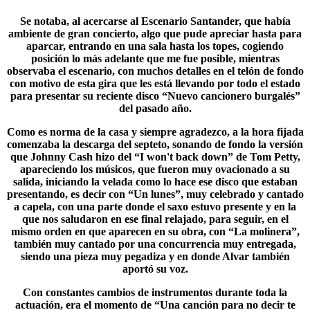
Se notaba, al acercarse al Escenario Santander, que había
ambiente de gran concierto, algo que pude apreciar hasta para
aparcar, entrando en una sala hasta los topes, cogiendo
posición lo más adelante que me fue posible, mientras
observaba el escenario, con muchos detalles en el telón de fondo
con motivo de esta gira que les está llevando por todo el estado
para presentar su reciente disco “
Nuevo cancionero burgalés
”
del pasado año.
Como es norma de la casa y siempre agradezco, a la hora fijada
comenzaba la descarga del septeto, sonando de fondo la versión
que
Johnny Cash
hizo del “I won't back down” de Tom Petty,
apareciendo los músicos, que fueron muy ovacionado a su
salida, iniciando la velada como lo hace ese disco que estaban
presentando, es decir con “Un lunes”, muy celebrado y cantado
a capela, con una parte donde el saxo estuvo presente y en la
que nos saludaron en ese final relajado, para seguir, en el
mismo orden en que aparecen en su obra, con “La molinera”,
también muy cantado por una concurrencia muy entregada,
siendo una pieza muy pegadiza y en donde Alvar también
aportó su voz.
Con constantes cambios de instrumentos durante toda la
actuación, era el momento de “Una canción para no decir te