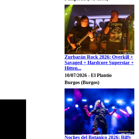
Zurbarán Rock 2026: Overkill +
Savaged + Hardcore Superstar +
Hitten...
10/07/2026 - El Plantío
Burgos (Burgos)
Noches del Botánico 2026: Biffy