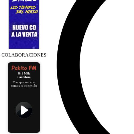
COLABORACIONES
88.1 MHz
Cantabria
Más que música,
somos tu conexión