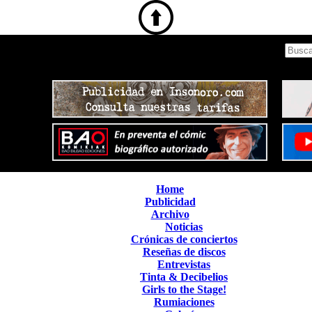
Home
Publicidad
Archivo
Noticias
Crónicas de conciertos
Reseñas de discos
Entrevistas
Tinta & Decibelios
Girls to the Stage!
Rumiaciones