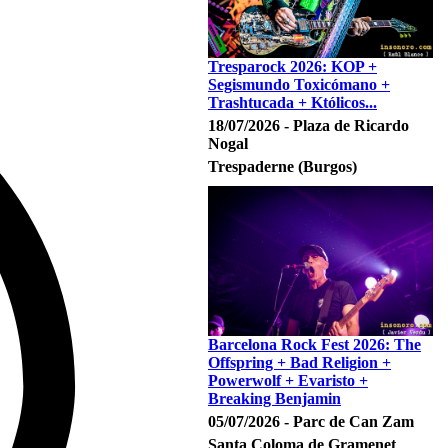
Tresparock 2026: KOP +
Segismundo Toxicómano +
Trashtucada + Któlicos...
18/07/2026 - Plaza de Ricardo
Nogal
Trespaderne (Burgos)
Barcelona Rock Fest 2026: The
Offspring + Bad Religion +
Powerwolf + Evaristo +
Breaking Benjamin
05/07/2026 - Parc de Can Zam
Santa Coloma de Gramenet