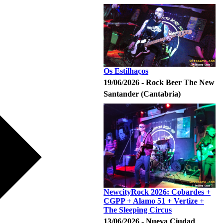
Os Estilhaços
19/06/2026 - Rock Beer The New
Santander (Cantabria)
NewcityRock 2026: Cobardes +
CGPP + Alamo 51 + Vertize +
The Sleeping Circus
13/06/2026 - Nueva Ciudad