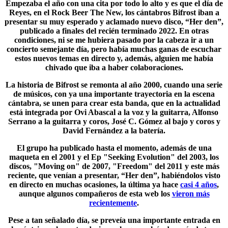
Empezaba el año con una cita por todo lo alto y es que el día de
Reyes, en el
Rock Beer The New
, los cántabros
Bifrost
iban a
presentar su muy esperado y aclamado nuevo disco, “Her den”,
publicado a finales del recién terminado 2022. En otras
condiciones, ni se me hubiera pasado por la cabeza ir a un
concierto semejante día, pero había muchas ganas de escuchar
estos nuevos temas en directo y, además, alguien me había
chivado que iba a haber colaboraciones.
La historia de Bifrost se remonta al año 2000, cuando una serie
de músicos, con ya una importante trayectoria en la escena
cántabra, se unen para crear esta banda, que en la actualidad
está integrada por Ovi Abascal a la voz y la guitarra, Alfonso
Serrano a la guitarra y coros, José C. Gómez al bajo y coros y
David Fernández a la batería.
El grupo ha publicado hasta el momento, además de una
maqueta en el 2001 y el Ep "
Seeking Evolution
" del 2003, los
discos, "Moving on" de 2007, "Freedom" del 2011 y este más
reciente, que venían a presentar, “Her den”, habiéndolos visto
en directo en muchas ocasiones, la última ya hace
casi 4 años
,
aunque algunos compañeros de esta web los
vieron más
recientemente
.
Pese a tan señalado día, se preveía una importante entrada en