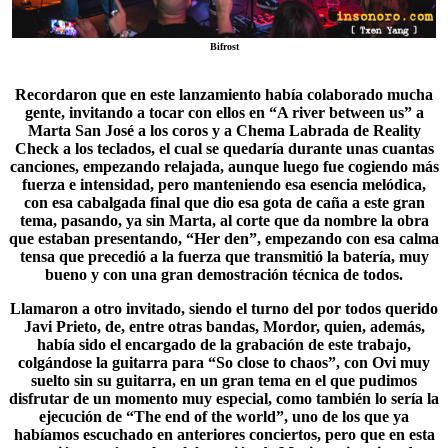
Bifrost
Recordaron que en este lanzamiento había colaborado mucha
gente, invitando a tocar con ellos en “A river between us” a
Marta San José a los coros y a
Chema Labrada de Reality
Check
a los teclados, el cual se quedaría durante unas cuantas
canciones, empezando relajada, aunque luego fue cogiendo más
fuerza e intensidad, pero manteniendo esa esencia melódica,
con esa cabalgada final que dio esa gota de caña a este gran
tema, pasando, ya sin Marta, al corte que da nombre la obra
que estaban presentando, “Her den”, empezando con esa calma
tensa que precedió a la fuerza que transmitió la batería, muy
bueno y con una gran demostración técnica de todos.
Llamaron a otro invitado, siendo el turno del por todos querido
Javi Prieto, de, entre otras bandas, Mordor, quien, además,
había sido el encargado de la grabación de este trabajo,
colgándose la guitarra para “So close to chaos”, con Ovi muy
suelto sin su guitarra, en un gran tema en el que pudimos
disfrutar de un momento muy especial, como también lo sería la
ejecución de “
The end of the world
”, uno de los que ya
habíamos escuchado en anteriores conciertos, pero que en esta