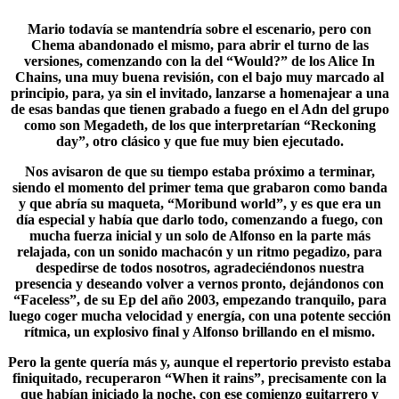
Mario todavía se mantendría sobre el escenario, pero con
Chema abandonado el mismo, para abrir el turno de las
versiones, comenzando con la del “Would?” de los Alice In
Chains, una muy buena revisión, con el bajo muy marcado al
principio, para, ya sin el invitado, lanzarse a homenajear a una
de esas bandas que tienen grabado a fuego en el Adn del grupo
como son
Megadeth
, de los que interpretarían “Reckoning
day”, otro clásico y que fue muy bien ejecutado.
Nos avisaron de que su tiempo estaba próximo a terminar,
siendo el momento del primer tema que grabaron como banda
y que abría su maqueta, “
Moribund world
”, y es que era un
día especial y había que darlo todo, comenzando a fuego, con
mucha fuerza inicial y un solo de Alfonso en la parte más
relajada, con un sonido machacón y un ritmo pegadizo, para
despedirse de todos nosotros, agradeciéndonos nuestra
presencia y deseando volver a vernos pronto, dejándonos con
“Faceless”, de su Ep del año 2003, empezando tranquilo, para
luego coger mucha velocidad y energía, con una potente sección
rítmica, un explosivo final y Alfonso brillando en el mismo.
Pero la gente quería más y, aunque el repertorio previsto estaba
finiquitado, recuperaron “When it rains”, precisamente con la
que habían iniciado la noche, con ese comienzo guitarrero y