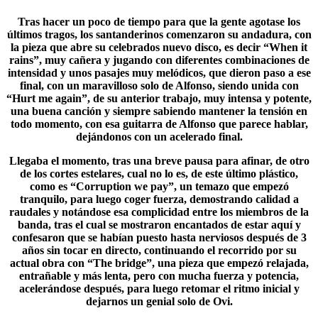
Tras hacer un poco de tiempo para que la gente agotase los
últimos tragos, los santanderinos comenzaron su andadura, con
la pieza que abre su celebrados nuevo disco, es decir “When it
rains”, muy cañera y jugando con diferentes combinaciones de
intensidad y unos pasajes muy melódicos, que dieron paso a ese
final, con un maravilloso solo de Alfonso, siendo unida con
“
Hurt me again
”, de su anterior trabajo, muy intensa y potente,
una buena canción y siempre sabiendo mantener la tensión en
todo momento, con esa guitarra de Alfonso que parece hablar,
dejándonos con un acelerado final.
Llegaba el momento, tras una breve pausa para afinar, de otro
de los cortes estelares, cual no lo es, de este último plástico,
como es “
Corruption we pay
”, un temazo que empezó
tranquilo, para luego coger fuerza, demostrando calidad a
raudales y notándose esa complicidad entre los miembros de la
banda, tras el cual se mostraron encantados de estar aquí y
confesaron que se habían puesto hasta nerviosos después de 3
años sin tocar en directo, continuando el recorrido por su
actual obra con “The bridge”, una pieza que empezó relajada,
entrañable y más lenta, pero con mucha fuerza y potencia,
acelerándose después, para luego retomar el ritmo inicial y
dejarnos un genial solo de Ovi.