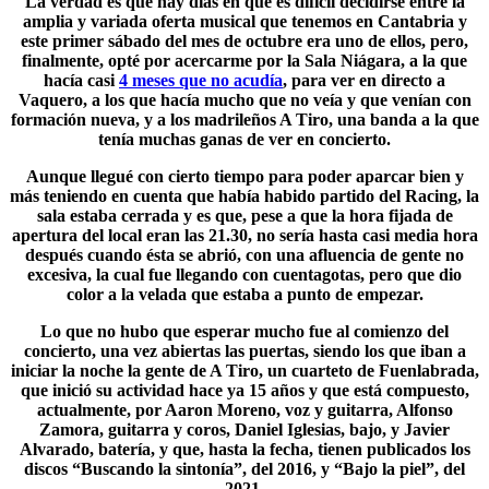
La verdad es que hay días en que es difícil decidirse entre la
amplia y variada oferta musical que tenemos en Cantabria y
este primer sábado del mes de octubre era uno de ellos, pero,
finalmente, opté por acercarme por la
Sala Niágara
, a la que
hacía casi
4 meses que no acudía
, para ver en directo a
Vaquero, a los que hacía mucho que no veía y que venían con
formación nueva, y a los madrileños A Tiro, una banda a la que
tenía muchas ganas de ver en concierto.
Aunque llegué con cierto tiempo para poder aparcar bien y
más teniendo en cuenta que había habido partido del Racing, la
sala estaba cerrada y es que, pese a que la hora fijada de
apertura del local eran las 21.30, no sería hasta casi media hora
después cuando ésta se abrió, con una afluencia de gente no
excesiva, la cual fue llegando con cuentagotas, pero que dio
color a la velada que estaba a punto de empezar.
Lo que no hubo que esperar mucho fue al comienzo del
concierto, una vez abiertas las puertas, siendo los que iban a
iniciar la noche la gente de
A Tiro
, un cuarteto de Fuenlabrada,
que inició su actividad hace ya 15 años y que está compuesto,
actualmente, por Aaron Moreno, voz y guitarra, Alfonso
Zamora, guitarra y coros, Daniel Iglesias, bajo, y Javier
Alvarado, batería, y que, hasta la fecha, tienen publicados los
discos “Buscando la sintonía”, del 2016, y “Bajo la piel”, del
2021.