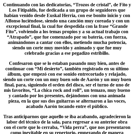
Continuando con las dedicatorias, “
Trozos de cristal
”, de Fito y
Los Fitipaldis, fue dedicada a un grupo de seguidores que
habían venido desde Euskal Herria, con ese bonito inicio y con
Alfonso luciéndose, siendo una canción muy coreada y con un
excepcional final, la cual fue despedida con la frase “Grande
Fito”, volviendo a los temas propios y a su actual trabajo con
“Atrapado”, que fue comenzado por su batería, con fuerza,
animándonos a cantar con ellos, metiendo mucha potencia,
siendo un corte muy movido y animado y que fue muy
celebrado gracias a ese pegadizo estribillo.
Confesaron que se lo estaban pasando muy bien, antes de
continuar con “Mi desierto”, también registrado en su último
álbum, que empezó con ese sonido entrecortado y relajado,
siendo un corte con un muy buen solo de Aarón y un muy buen
final, para, siguiendo el orden del disco, ser el turno de uno de
mis favoritos, “La chica rock and roll”, un temazo, muy bueno
y cantado por los presentes, dejándonos con una animada
pieza, en la que sus dos guitarras se alternaron a las voces,
acabado Aarón tocando entre el público.
Tras anticiparnos que aquello se iba acabando, agradecieron la
labor del técnico de la sala, para regresar a su anterior obra
con el corte que lo cerraba, “
Vida perra
”, que nos presentaron
como inevitable en su repertorio, empezando de manera