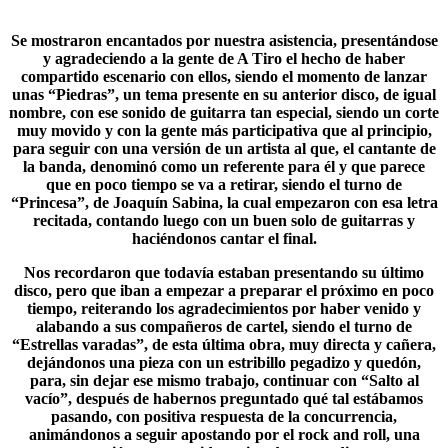
Se mostraron encantados por nuestra asistencia, presentándose
y agradeciendo a la gente de A Tiro el hecho de haber
compartido escenario con ellos, siendo el momento de lanzar
unas “Piedras”, un tema presente en su anterior disco, de igual
nombre, con ese sonido de guitarra tan especial, siendo un corte
muy movido y con la gente más participativa que al principio,
para seguir con una versión de un artista al que, el cantante de
la banda, denominó como un referente para él y que parece
que en poco tiempo se va a retirar, siendo el turno de
“Princesa”, de
Joaquín Sabina
, la cual empezaron con esa letra
recitada, contando luego con un buen solo de guitarras y
haciéndonos cantar el final.
Nos recordaron que todavía estaban presentando su último
disco, pero que iban a empezar a preparar el próximo en poco
tiempo, reiterando los agradecimientos por haber venido y
alabando a sus compañeros de cartel, siendo el turno de
“
Estrellas varadas
”, de esta última obra, muy directa y cañera,
dejándonos una pieza con un estribillo pegadizo y quedón,
para, sin dejar ese mismo trabajo, continuar con “Salto al
vacío”, después de habernos preguntado qué tal estábamos
pasando, con positiva respuesta de la concurrencia,
animándonos a seguir apostando por el rock and roll, una