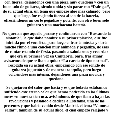
con fuerza, dejándonos con una pieza muy quedona y con un
buen solo de guitarra, siendo unida y sin parar con “Dale gas”,
de su actual obra, un tema que empezó algo más calmado, pero
que luego fue cogiendo fuerza al son de la batería,
ofreciéndonos un corte pegadizo y potente, con otro buen solo
guitarra y una machacona batería.
No querían que aquello parase y continuaron con “
Buscando la
sintonía
”, la que daba nombre a su primer plástico, que fue
iniciada por el vocalista, para luego entrar la música y darla
mucho ritmo a una canción muy animada y pegadiza, de esas
de cantar estando de fiesta, pasando a saludarnos y recordar
que era su primera vez en Cantabria, para, tras afinar,
avisarnos de que se iban a quitar “La careta de tipo normal”,
recogida en su actual obra, empezando con ese sonido de
guitarra juguetón y de manera tranquila, pero luego
volviéndose más intensa, dejándonos una pieza movida y
quedona.
Se quejaron del calor que hacía y es que todavía estábamos
sufriendo este eterno calor que hemos padecido en los últimos
meses en nuestra tierruca, avisándonos de que iban a bajar las
revoluciones y pasando a dedicar a
Estefanía
, una de las
presentes y que había venido desde Madrid, el tema “Vamos a
saltar”, también de su actual disco, el cual empezó relajado y