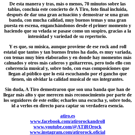
De esta manera y tras, más o menos,
70 minutos
sobre las
tablas, concluía este concierto de A Tiro, foto final incluida,
después de dar una gran actuación y demostrar se una gran
banda, con mucha calidad, muy buenos temas y una gran
puesta en escena, enganchándonos desde el primer momento y
haciendo que su velada se pasase como un suspiro, gracias a la
intensidad y variedad de su repertorio.
Y es que, su música, aunque proviene de ese rock and roll
estatal que tantos y tan buenos frutos ha dado, es muy variada,
con temas muy bien elaborados y en donde hay momentos más
calmados y otros más cañeros y guitarreros, pero todo ello con
coherencia musical y, sobre todo, con esas composiciones que
llegan al público que lo está escuchando por el gancho que
tienen, sin olvidar la calidad musical de sus integrantes.
Sin duda, A Tiro demostraron que son una banda que han de
llegar más alto y que merecen más reconocimiento por parte de
los seguidores de este estilo; echarles una escucha y, sobre todo,
id a verlos en directo para captar su verdadera esencia.
atiro.es
www.facebook.com/atirorockandroll
www.youtube.com/@ATiROrock
www.instagram.com/atirorock.oficial