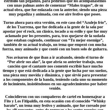
estribillo tan pegadizo, para pedirnos que los acompañásemos
con unas palmas antes de comenzar “Malos tragos”, de su
actual obra, que fue enlazada con la anterior, siendo una pieza
muy pegadiza y animada, con ese aire festivo que posee.
Turno ahora para otra versión, en este caso del “Azulejo frío”,
de los
Txarrena
, que fue dedicada a la gente de la sala por
apostar por el rock, un clásico, tocado a su estilo y que fue muy
aclamado por los presentes, para, tras quejarse de la sudada
que estaban cogiendo, continuar con “Tu mejor enemigo”,
también de su actual trabajo, un tema que empezó con mucha
fuerza, muy animado y que contó con un buen solo de guitarra.
Nos avisaron de que iban a ir acabando, siendo el turno de
“
Por abrir sus alas
”, la que abría su anterior trabajo, una
canción que el cantante nos comentó escribió hace mucho
tiempo y que está dedicada a la gente que lucha por sus sueños,
una pieza muy movida y dinámica, y que sirvió para presentar
a los componentes de la banda, teniendo cada uno su momento
de lucimiento, insistiéndonos en sus agradecimientos por haber
venido.
Coincidieron con sus compañeros de cartel en homenajear a
Fito y Los Fitipaldis, en esta ocasión con el conocido “Whisky
barato”, un tema muy festivo y animado, que fue coreado por
los allí presentes, antes de regresar a los cortes propios con