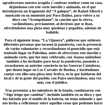
agradecernos nuestra acogida y confesar sentirse como en casa,
dejándonos con este corte movido y animado, en el que
introdujeron un fragmento del “A galopar”, de Rafael Alberti y
musicado en su momento por Paco Ibáñez, para volver a su
disco con “Acompáñame”, la canción que lo cierra,
vacilándonos, previamente, al decirnos que se iban,
ofreciéndonos una pieza muy quedona y pegadiza, además de
bailable.
Para el siguiente tema, “
La Vijanera
”, pidieron que subiesen
diferentes personas que tocasen la pandereta, con la presencia
de varios voluntarios y recordándonos el genocidio que está
teniendo lugar en Palestina, antes de ofrecernos este movido y
animado corte, que fue muy celebrado, con Joansa uniéndose
también a los invitados para tocar la pandereta, pasando a
recordarnos su anterior concierto en las Guerras Cántabras,
que tienen lugar en Los Corrales de Buelna, y haciéndonos
cantar con ellos una pieza muy festiva, en la que hablaron del
local y de la gente del pueblo, con Paico mezclándose, una vez
más, con el público.
Tras presentar a los miembros de la banda, continuaron con
“
Algo tengo que cambiar
”, incluido también en su disco y que
fue iniciado por el sonido de la batería, un tema animado y que
nos invita a reflexionar sobre aquellas cosas que podemos hacer