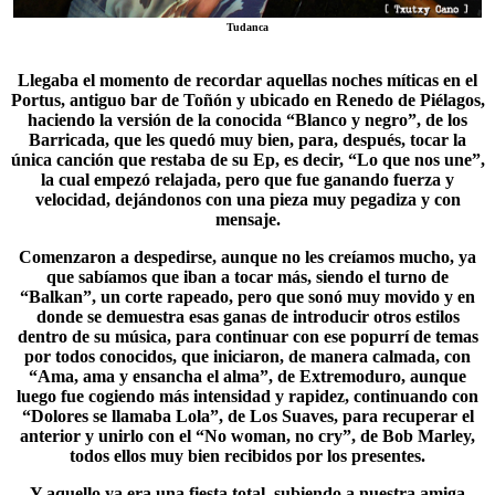
Tudanca
Llegaba el momento de recordar aquellas noches míticas en el
Portus, antiguo bar de Toñón y ubicado en Renedo de Piélagos,
haciendo la versión de la conocida “
Blanco y negro
”, de los
Barricada, que les quedó muy bien, para, después, tocar la
única canción que restaba de su Ep, es decir, “Lo que nos une”,
la cual empezó relajada, pero que fue ganando fuerza y
velocidad, dejándonos con una pieza muy pegadiza y con
mensaje.
Comenzaron a despedirse, aunque no les creíamos mucho, ya
que sabíamos que iban a tocar más, siendo el turno de
“
Balkan
”, un corte rapeado, pero que sonó muy movido y en
donde se demuestra esas ganas de introducir otros estilos
dentro de su música, para continuar con ese popurrí de temas
por todos conocidos, que iniciaron, de manera calmada, con
“Ama, ama y ensancha el alma”, de Extremoduro, aunque
luego fue cogiendo más intensidad y rapidez, continuando con
“Dolores se llamaba Lola”, de Los Suaves, para recuperar el
anterior y unirlo con el “No woman, no cry”, de Bob Marley,
todos ellos muy bien recibidos por los presentes.
Y aquello ya era una fiesta total, subiendo a nuestra amiga