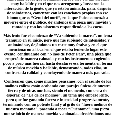
muy bailable y en el que nos arengaron y buscaron la
interacción de la gente, que ya estaba animada, para, después
de saludarnos, comenzar con las canciones propias con ese
himno que es “Genti del norti”, en la que Paico comenzó a
moverse entre el público, dejándonos una pieza muy movida y
cantada y con los asistentes respondiendo a los coros.
Más lento fue el comienzo de “
Va subiendo la marea
”, un tema
tranquilo en su inicio, pero que fue subiendo de intensidad y
animándose, dejándonos un corte muy festivo y en el que
mencionaron al local en el que estaba teniendo lugar este
evento, continuando con “Niños de Peter Pan”, una pieza que
empezó de manera calmada y con los instrumentos cogiendo
poco a poco más fuerza, hasta desatarse esa tormenta en forma
de música movida y bailable, demostrando, todos ellos, su
contrastada calidad y concluyendo de manera más pausada.
Confesaron que, como muchos pensamos, con el asunto de los
molinos eólicos están acabando con parajes únicos de nuestra
tierra y de otras muchas, siendo el momento, como era de
esperar, de “La de los molinos”, un tema que empezó lento,
pero que fue ganando fuerza e intensidad progresivamente,
terminando con un potente final y al grito de “fuera molinos de
nuestra montaña”, pasando a tocar “
Cuéntame
”, una pieza
que se inició de manera movida y animada, ofreciéndonos una