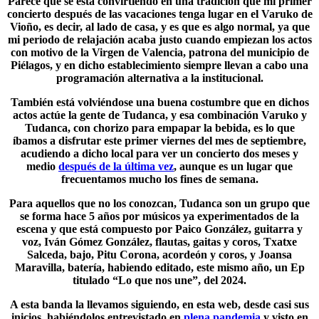
Parece que se está convirtiendo en una tradición que mi primer
concierto después de las vacaciones tenga lugar en el Varuko de
Vioño, es decir, al lado de casa, y es que es algo normal, ya que
mi periodo de relajación acaba justo cuando empiezan los actos
con motivo de la
Virgen de Valencia
, patrona del municipio de
Piélagos, y en dicho establecimiento siempre llevan a cabo una
programación alternativa a la institucional.
También está volviéndose una buena costumbre que en dichos
actos actúe la gente de Tudanca, y esa combinación Varuko y
Tudanca
, con chorizo para empapar la bebida, es lo que
íbamos a disfrutar este primer viernes del mes de septiembre,
acudiendo a dicho local para ver un concierto dos meses y
medio
después de la última vez
, aunque es un lugar que
frecuentamos mucho los fines de semana.
Para aquellos que no los conozcan, Tudanca son un grupo que
se forma hace 5 años por músicos ya experimentados de la
escena y que está compuesto por Paico González, guitarra y
voz, Iván Gómez González, flautas, gaitas y coros, Txatxe
Salceda, bajo, Pitu Corona, acordeón y coros, y Joansa
Maravilla, batería, habiendo editado, este mismo año, un Ep
titulado “Lo que nos une”, del 2024.
A esta banda la llevamos siguiendo, en esta web, desde casi sus
inicios, habiéndolos entrevistado en
plena pandemia
y visto en