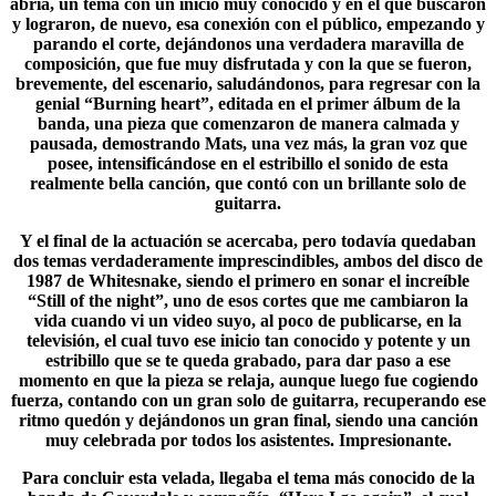
abría, un tema con un inicio muy conocido y en el que buscaron
y lograron, de nuevo, esa conexión con el público, empezando y
parando el corte, dejándonos una verdadera maravilla de
composición, que fue muy disfrutada y con la que se fueron,
brevemente, del escenario, saludándonos, para regresar con la
genial “Burning heart”, editada en el primer álbum de la
banda, una pieza que comenzaron de manera calmada y
pausada, demostrando Mats, una vez más, la gran voz que
posee, intensificándose en el estribillo el sonido de esta
realmente bella canción, que contó con un brillante solo de
guitarra.
Y el final de la actuación se acercaba, pero todavía quedaban
dos temas verdaderamente imprescindibles, ambos del disco de
1987 de
Whitesnake
, siendo el primero en sonar el increíble
“Still of the night”, uno de esos cortes que me cambiaron la
vida cuando vi un video suyo, al poco de publicarse, en la
televisión, el cual tuvo ese inicio tan conocido y potente y un
estribillo que se te queda grabado, para dar paso a ese
momento en que la pieza se relaja, aunque luego fue cogiendo
fuerza, contando con un gran solo de guitarra, recuperando ese
ritmo quedón y dejándonos un gran final, siendo una canción
muy celebrada por todos los asistentes. Impresionante.
Para concluir esta velada, llegaba el tema más conocido de la