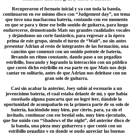
Recuperaron el formato inicial y ya con toda la banda,
continuaron en ese mismo disco con “Judgement day”, un tema
que tuvo una machacona batería, contando con ese momento
en que se para y tiene ese bello sonido de guitarra, para luego
endurecerse, demostrando Mats sus grandes cualidades vocales
y dejándonos un corte fantástico, para regresar a la ópera
prima de este grupo, siendo el turno de “Wait”, no sin antes
presentar
Adrian
al resto de integrantes de las formación, una
canción que comenzó con un sonido potente de batería,
llevando un ritmo constante, dando paso a un pegadizo
estribillo, buscando y logrando la interacción con un público
que coreó dicho estribillo en esa parte en que Mats nos dejó
cantar en solitario, antes de que Adrian nos deleitase con un
gran solo de guitarra.
Casi sin acabar la anterior, Joey subió al escenario a un
jovencísimo batería, el cual estaba delante de mí, y que había
enseñado alguna pancarta que no logré leer, dándole la
oportunidad de acompañarlo en la primera parte de su solo de
batería, haciéndolo muy bien, por cierto, para, ya sin el
invitado, continuar con ese bestial solo, muy bien ejecutado,
que fue unido con “
Shadows of the night
”, del anterior disco de
la banda, una pieza muy guitarrera y que contó con un
estribillo pegadizo y en donde se pudo apreciar las buenas