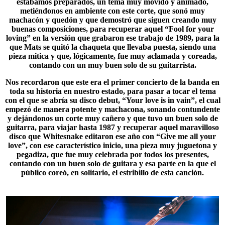
estábamos preparados, un tema muy movido y animado,
metiéndonos en ambiente con este corte, que sonó muy
machacón y quedón y que demostró que siguen creando muy
buenas composiciones, para recuperar aquel “
Fool for your
loving
” en la versión que grabaron ese trabajo de 1989, para la
que Mats se quitó la chaqueta que llevaba puesta, siendo una
pieza mitica y que, lógicamente, fue muy aclamada y coreada,
contando con un muy buen solo de su guitarrista.
Nos recordaron que este era el primer concierto de la banda en
toda su historia en nuestro estado, para pasar a tocar el tema
con el que se abría su disco debut, “
Your love is in vain
”, el cual
empezó de manera potente y machacona, sonando contundente
y dejándonos un corte muy cañero y que tuvo un buen solo de
guitarra, para viajar hasta 1987 y recuperar aquel maravilloso
disco que Whitesnake editaron ese año con “Give me all your
love”, con ese característico inicio, una pieza muy juguetona y
pegadiza, que fue muy celebrada por todos los presentes,
contando con un buen solo de guitara y esa parte en la que el
público coreó, en solitario, el estribillo de esta canción.