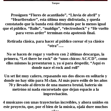
Tarque
Prosiguen “Flores de acantilado”, “Lluvia de abril” y
“
Heartbreaker
”, esta última muy disfrutada, y queda
constatado que la banda está disfrutando por lo menos igual
que el público. “Bailo”, “maldigo”, “electroshock” y “He vuelto
para veros arder” terminan esta apoteosis final.
Retirada clásica, para hacer al público corear el ya clásico
“otra”….
No se hacen de rogar y vuelven con 2 últimas descargas, la
primera, “
Let there be rock
” de “unos chicos: AC/CD”, como
ellos mismos la presentaron y, ya sí para despedir, “Aquí es
donde nace el rock and roll”
Un set list muy cañero, repasando sus dos discos en solitario y
donde no hay sitio para M-clan. Al más puro estilo de los años
70 y llevado al directo de una manera brutal, batería sin
metróno ni nada encorsetado que dejan espacio a la
improvisación.
4 musicazos con unas trayectorias increíbles, y ahora unidos en
este proyecto, que, por el bien de la música, ojalá dure muchos