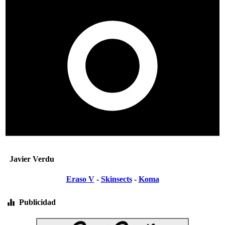
Javier Verdu
Eraso V
-
Skinsects
-
Koma
Publicidad