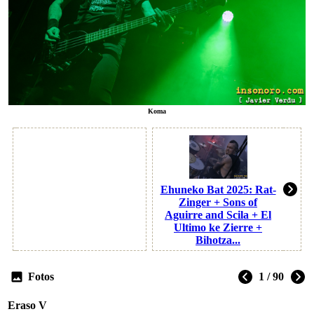
Koma
Ehuneko Bat 2025: Rat-
Zinger + Sons of
Aguirre and Scila + El
Ultimo ke Zierre +
Bihotza...
Fotos
1 / 90
Eraso V