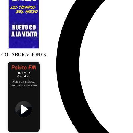
COLABORACIONES
88.1 MHz
Cantabria
Más que música,
somos tu conexión