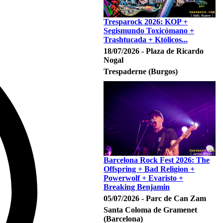
Tresparock 2026: KOP +
Segismundo Toxicómano +
Trashtucada + Któlicos...
18/07/2026 - Plaza de Ricardo
Nogal
Trespaderne (Burgos)
Barcelona Rock Fest 2026: The
Offspring + Bad Religion +
Powerwolf + Evaristo +
Breaking Benjamin
05/07/2026 - Parc de Can Zam
Santa Coloma de Gramenet
(Barcelona)