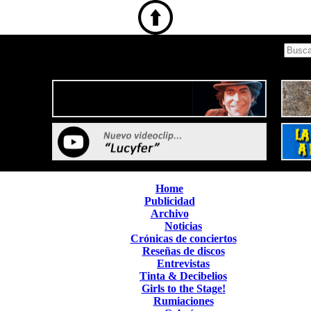
Home
Publicidad
Archivo
Noticias
Crónicas de conciertos
Reseñas de discos
Entrevistas
Tinta & Decibelios
Girls to the Stage!
Rumiaciones