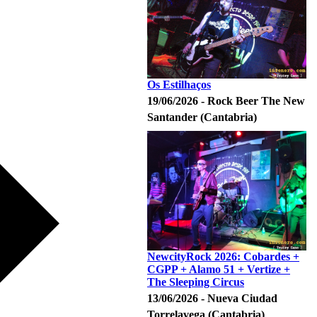
Os Estilhaços
19/06/2026 - Rock Beer The New
Santander (Cantabria)
NewcityRock 2026: Cobardes +
CGPP + Alamo 51 + Vertize +
The Sleeping Circus
13/06/2026 - Nueva Ciudad
Torrelavega (Cantabria)