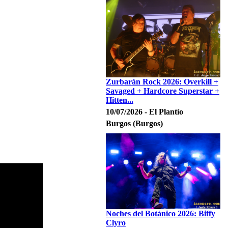
Zurbarán Rock 2026: Overkill +
Savaged + Hardcore Superstar +
Hitten...
10/07/2026 - El Plantío
Burgos (Burgos)
Noches del Botánico 2026: Biffy
Clyro