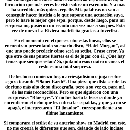
formación que más veces he visto sobre un escenario. Y a más
ha sucedido, más quiero repetir. Mis palabras no van a
conseguir hacer justicia a lo que supone una actuación suya,
pero lo haré lo mejor que sepa, porque, desde luego, para mi
sorpresa no, pusieron un recinto una vez más a sus pies. Esta
vez de nuevo La Riviera madrileña gracias a Inverfest.
En el momento en el que escribo estas líneas, ellos se
encuentran presentando su cuarto disco, “Hotel Morgan”, así
que uno puede predecir cómo será su setlist. Craso error. Ya
que otro de sus puntos fuertes es el de jugar con él. ¿Que hay
temas que siempre están? Sí, quitando esos cuatro o cinco, el
resto es una total sorpresa.
De hecho su comienzo fue, o arriesgadísimo o jugar sobre
seguro tocando “Planet Earth”. Una pieza que dista ser de las
de ritmo más alto de su discografía, pero a su vez es, para mí,
de las más reconocibles. Pero es que siguieron con una
sorpresiva “
Blue eyes
”. Y no fue hasta la tercera donde ya
encendieron el neón que les cubría las espaldas, y que ya no se
apagó, e interpretaron "El jimador", correspondiente a su
último lanzamiento.
Si comparara el setlist de su anterior show en Madrid con este,
no me creería lo diferentes que son, dejando de lado incluso