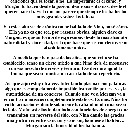
canciones que se tocan o no. Lo importante es el cómo, y
Morgan lo hacen desde la pasión, desde sus entrañas, desde el
querer hacerlo. Es lo que me parece que siempre los ha hecho
muy grandes sobre las tablas.
Y a estas alturas de crónica no he hablado de Nina, no sé cómo.
Ella ya no es que sea, por razones obvias, alguien clave es
Morgan
, es que su forma de expresarse, desde la más absoluta
naturalidad y sinceridad, es lo que hace que los conciertos sean
absolutamente únicos.
A medida que han pasado los años, que su éxito se ha
establecido, tengo un cierto miedo a que Nina deje de mostrarse
con esa mezcla de nervios y ternura. Ese día dará igual lo
buena que sea su música o lo acertado de su repertorio.
Así que aquí estoy otra vez. Intentando plasmar con palabras
algo que es completamente imposible transmitir por esa vía, la
autenticidad de un concierto. Cuando uno ve a Morgan va a
encontrar a músicos completamente estáticos. Es más, Nina ha
tenido actuaciones donde solamente ha abandonado una vez su
teclado. Y aún así ellos lo dan todo con toneladas de energía que
transmiten sin moverse del sitio, con Nina dando las gracias
una y otra vez entre canción y canción, liándose al hablar…
Morgan
son la honestidad hecha banda.