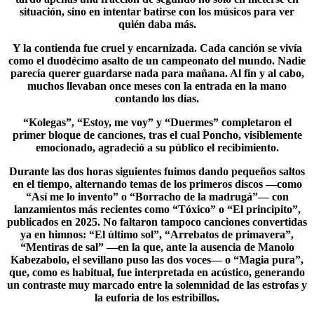
situación, sino en intentar batirse con los músicos para ver
quién daba más.
Y la contienda fue cruel y encarnizada. Cada canción se vivía
como el duodécimo asalto de un campeonato del mundo. Nadie
parecía querer guardarse nada para mañana. Al fin y al cabo,
muchos llevaban once meses con la entrada en la mano
contando los días.
“Kolegas”, “
Estoy, me voy
” y “Duermes” completaron el
primer bloque de canciones, tras el cual Poncho, visiblemente
emocionado, agradeció a su público el recibimiento.
Durante las dos horas siguientes fuimos dando pequeños saltos
en el tiempo, alternando temas de los primeros discos —como
“Así me lo invento” o “Borracho de la madrugá”— con
lanzamientos más recientes como “Tóxico” o “El principito”,
publicados en 2025. No faltaron tampoco canciones convertidas
ya en himnos: “El último sol”, “Arrebatos de primavera”,
“
Mentiras de sal
” —en la que, ante la ausencia de Manolo
Kabezabolo, el sevillano puso las dos voces— o “Magia pura”,
que, como es habitual, fue interpretada en acústico, generando
un contraste muy marcado entre la solemnidad de las estrofas y
la euforia de los estribillos.