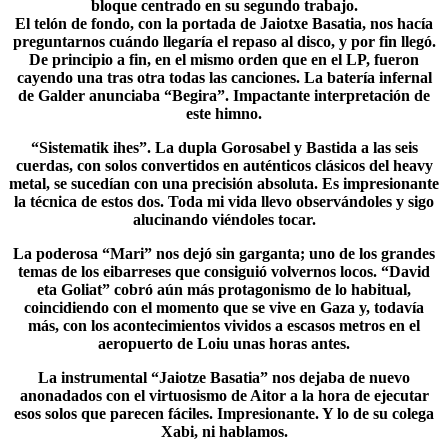
bloque centrado en su segundo trabajo.
El telón de fondo, con la portada de Jaiotxe Basatia, nos hacía
preguntarnos cuándo llegaría el repaso al disco, y por fin llegó.
De principio a fin, en el mismo orden que en el LP, fueron
cayendo una tras otra todas las canciones. La batería infernal
de Galder anunciaba “Begira”. Impactante interpretación de
este himno.
“Sistematik ihes”. La dupla Gorosabel y Bastida a las seis
cuerdas, con solos convertidos en auténticos clásicos del heavy
metal, se sucedían con una precisión absoluta. Es impresionante
la técnica de estos dos. Toda mi vida llevo observándoles y sigo
alucinando viéndoles tocar.
La poderosa “Mari” nos dejó sin garganta; uno de los grandes
temas de los eibarreses que consiguió volvernos locos. “
David
eta Goliat
” cobró aún más protagonismo de lo habitual,
coincidiendo con el momento que se vive en Gaza y, todavía
más, con los acontecimientos vividos a escasos metros en el
aeropuerto de Loiu unas horas antes.
La instrumental “
Jaiotze Basatia
” nos dejaba de nuevo
anonadados con el virtuosismo de Aitor a la hora de ejecutar
esos solos que parecen fáciles. Impresionante. Y lo de su colega
Xabi, ni hablamos.