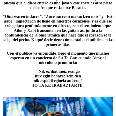
puesto que el disco entero es una joya y este corte es otra pieza
del cofre que es Jaiotxe Basatia.
“Oinazearen indarra”, “
Zure aurrean makurtzen naiz
” y “Esti
gabe” impactaron de lleno en nuestros corazones, y es que ese
trío golpea profundamente en directo, con el sentimiento que
Aitor y Xabi transmiten en las guitarras, junto a la
contundencia de la base rítmica que hace que el corazón se te
salga del pecho. Ni qué decir tiene cómo estaba el público en las
primeras filas.
Con el público ya encendido, llegó el momento que muchos
esperan en un concierto de Su Ta Gar, cuando Aitor al
micrófono pronuncia:
“Nik ez diat inoiz esango
hire egin beharra zein den
nik aspaldi eginela aukera,”
JO TA KE IRABAZI ARTE.