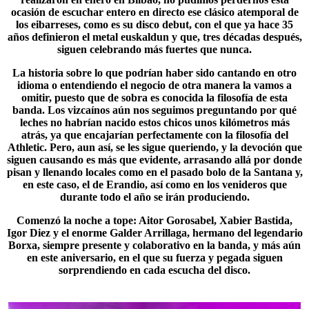
ocasión de escuchar entero en directo ese clásico atemporal de
los eibarreses, como es su disco debut, con el que ya hace 35
años definieron el metal euskaldun y que, tres décadas después,
siguen celebrando más fuertes que nunca.
La historia sobre lo que podrían haber sido cantando en otro
idioma o entendiendo el negocio de otra manera la vamos a
omitir, puesto que de sobra es conocida la filosofía de esta
banda. Los vizcaínos aún nos seguimos preguntando por qué
leches no habrían nacido estos chicos unos kilómetros más
atrás, ya que encajarían perfectamente con la filosofía del
Athletic. Pero, aun así, se les sigue queriendo, y la devoción que
siguen causando es más que evidente, arrasando allá por donde
pisan y llenando locales como en el pasado bolo de la
Santana
y,
en este caso, el de Erandio, así como en los venideros que
durante todo el año se irán produciendo.
Comenzó la noche a tope:
Aitor Gorosabel
, Xabier Bastida,
Igor Diez y el enorme Galder Arrillaga, hermano del legendario
Borxa, siempre presente y colaborativo en la banda, y más aún
en este aniversario, en el que su fuerza y pegada siguen
sorprendiendo en cada escucha del disco.