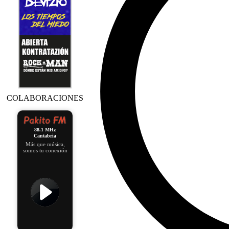
COLABORACIONES
88.1 MHz
Cantabria
Más que música,
somos tu conexión