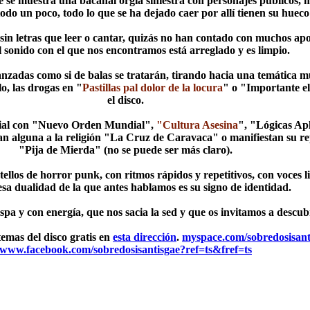
e muestra una bacanal orgía siniestra con personajes públicos, mo
odo un poco, todo lo que se ha dejado caer por allí tienen su hueco 
, sin letras que leer o cantar, quizás no han contado con muchos ap
 sonido con el que nos encontramos está arreglado y es limpio.
nzadas como si de balas se tratarán, tirando hacia una temática mu
o, las drogas en "
Pastillas pal dolor de la locura
" o "Importante el
el disco.
cial con "Nuevo Orden Mundial",
"Cultura Asesina
", "Lógicas Apl
alguna a la religión "La Cruz de Caravaca" o manifiestan su repu
"Pija de Mierda" (no se puede ser más claro).
ellos de horror punk, con ritmos rápidos y repetitivos, con voces 
esa dualidad de la que antes hablamos es su signo de identidad.
spa y con energía, que nos sacia la sed y que os invitamos a descub
temas del disco gratis en
esta dirección
.
myspace.com/sobredosisant
www.facebook.com/sobredosisantisgae?ref=ts&fref=ts