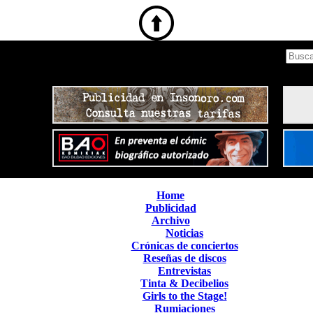
Home
Publicidad
Archivo
Noticias
Crónicas de conciertos
Reseñas de discos
Entrevistas
Tinta & Decibelios
Girls to the Stage!
Rumiaciones