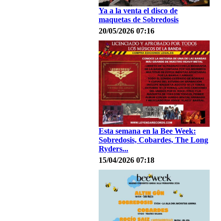
Ya a la venta el disco de
maquetas de Sobredosis
20/05/2026 07:16
Esta semana en la Bee Week:
Sobredosis, Cobardes, The Long
Ryders...
15/04/2026 07:18