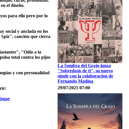
njas, curas, prostitutas,
en el diseño.
oyos para ello pero por lo
y social y anclada en los
 Spiz", canción que cierra
astantes", "Odio a la
lsa total contra los pijos
La Sombra del Grajo lanza
"Sobredosis de ti", su nuevo
limpias y con personalidad
single con la colaboración de
Fernando Madina
29/07/2025 07:00
rir:
isgae