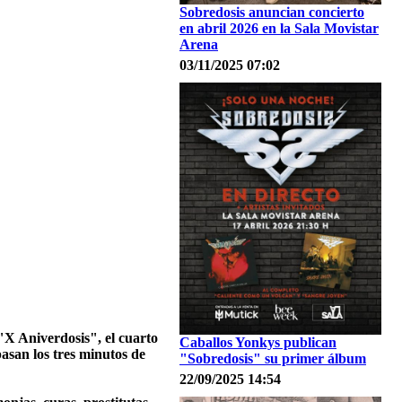
Sobredosis anuncian concierto
en abril 2026 en la Sala Movistar
Arena
03/11/2025 07:02
"X Aniverdosis", el cuarto
Caballos Yonkys publican
asan los tres minutos de
"Sobredosis" su primer álbum
22/09/2025 14:54