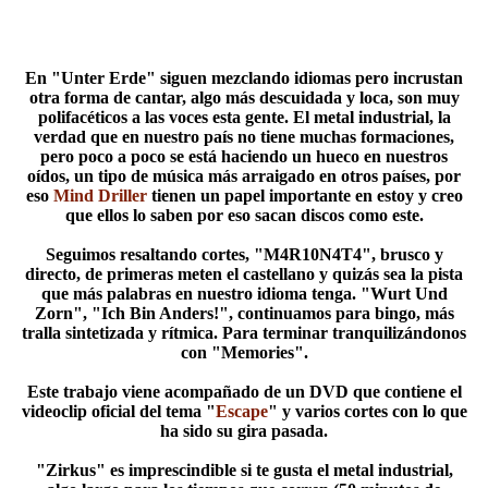
En "Unter Erde" siguen mezclando idiomas pero incrustan
otra forma de cantar, algo más descuidada y loca, son muy
polifacéticos a las voces esta gente. El metal industrial, la
verdad que en nuestro país no tiene muchas formaciones,
pero poco a poco se está haciendo un hueco en nuestros
oídos, un tipo de música más arraigado en otros países, por
eso
Mind Driller
tienen un papel importante en estoy y creo
que ellos lo saben por eso sacan discos como este.
Seguimos resaltando cortes, "M4R10N4T4", brusco y
directo, de primeras meten el castellano y quizás sea la pista
que más palabras en nuestro idioma tenga. "Wurt Und
Zorn", "Ich Bin Anders!", continuamos para bingo, más
tralla sintetizada y rítmica. Para terminar tranquilizándonos
con "Memories".
Este trabajo viene acompañado de un DVD que contiene el
videoclip oficial del tema "
Escape
" y varios cortes con lo que
ha sido su gira pasada.
"Zirkus" es imprescindible si te gusta el metal industrial,