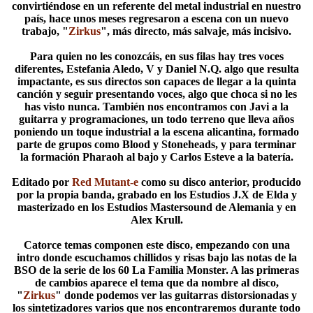
convirtiéndose en un referente del metal industrial en nuestro
país, hace unos meses regresaron a escena con un nuevo
trabajo, "
Zirkus
", más directo, más salvaje, más incisivo.
Para quien no les conozcáis, en sus filas hay tres voces
diferentes, Estefania Aledo, V y Daniel N.Q. algo que resulta
impactante, es sus directos son capaces de llegar a la quinta
canción y seguir presentando voces, algo que choca si no les
has visto nunca. También nos encontramos con Javi a la
guitarra y programaciones, un todo terreno que lleva años
poniendo un toque industrial a la escena alicantina, formado
parte de grupos como Blood y Stoneheads, y para terminar
la formación Pharaoh al bajo y Carlos Esteve a la batería.
Editado por
Red Mutant-e
como su disco anterior, producido
por la propia banda, grabado en los Estudios J.X de Elda y
masterizado en los Estudios Mastersound de Alemania y en
Alex Krull.
Catorce temas componen este disco, empezando con una
intro donde escuchamos chillidos y risas bajo las notas de la
BSO de la serie de los 60 La Familia Monster. A las primeras
de cambios aparece el tema que da nombre al disco,
"
Zirkus
" donde podemos ver las guitarras distorsionadas y
los sintetizadores varios que nos encontraremos durante todo