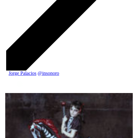
Jorge Palacios
@insonoro