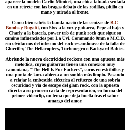
aparece la modelo Carlin Mimicri, una chica tatuada sentada
en un retrete con las bragas debajo de las rodillas, pitillo en
mano y mirada al frente.
Como bien sabéis la banda nació de las cenizas de
B.C
Bombs y Bugatti
, con Sixx a la voz y guitarra, Pepe al bajo y
Charly a la batería, power trío de punk rock que sigue su
camino influenciados por La Uvi, Commando 9mm o M.C.D,
sin olvidarnos del infierno del rock escandinavo de la talla de
Gluecifer, The Hellacopters, Turbonegro o Backyard Babies.
Abriendo la nueva electricidad rockera con una apuesta más
melódica, cuyas guitarras tienen una conexión muy
ramoniana, "The Hell Is For Fuckers", coros en estribillos y
una punta de lanza abierta a un sonido más limpio. Pasando
a relajar la embestida eléctrica al refuerzo de una sobria
oscuridad y vía de escape del glam rock, con la apuesta
directa a su primera carta de representación, en forma del
primer videoclip, un tema que deja huella tras el sabor
amargo del amor.