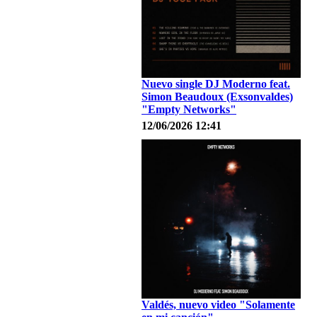
Nuevo single DJ Moderno feat.
Simon Beaudoux (Exsonvaldes)
"Empty Networks"
12/06/2026 12:41
Valdés, nuevo video "Solamente