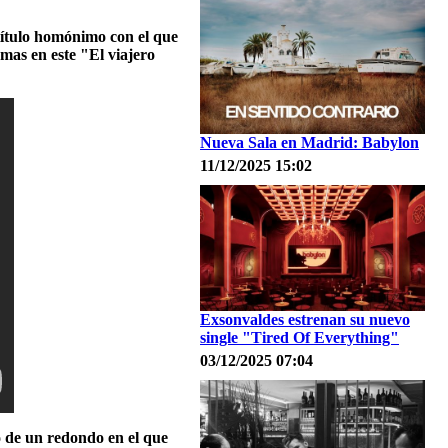
título homónimo con el que
emas en este "El viajero
Nueva Sala en Madrid: Babylon
11/12/2025 15:02
Exsonvaldes estrenan su nuevo
single "Tired Of Everything"
03/12/2025 07:04
o de un redondo en el que