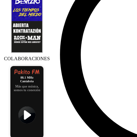
COLABORACIONES
88.1 MHz
Cantabria
Más que música,
somos tu conexión