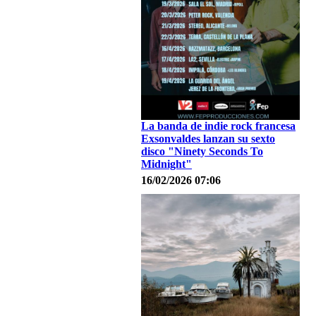
La banda de indie rock francesa
Exsonvaldes lanzan su sexto
disco "Ninety Seconds To
Midnight"
16/02/2026 07:06