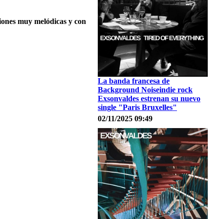
nciones muy melódicas y con
La banda francesa de
Background Noiseindie rock
Exsonvaldes estrenan su nuevo
single "Paris Bruxelles"
02/11/2025 09:49