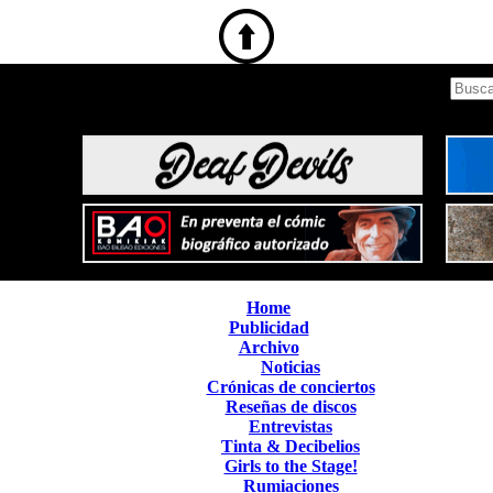
Home
Publicidad
Archivo
Noticias
Crónicas de conciertos
Reseñas de discos
Entrevistas
Tinta & Decibelios
Girls to the Stage!
Rumiaciones