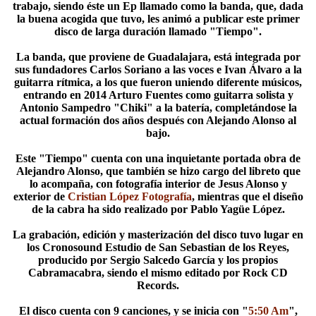
trabajo, siendo éste un Ep llamado como la banda, que, dada
la buena acogida que tuvo, les animó a publicar este primer
disco de larga duración llamado "Tiempo".
La banda, que proviene de Guadalajara, está integrada por
sus fundadores Carlos Soriano a las voces e Ivan Álvaro a la
guitarra rítmica, a los que fueron uniendo diferente músicos,
entrando en 2014 Arturo Fuentes como guitarra solista y
Antonio Sampedro "Chiki" a la batería, completándose la
actual formación dos años después con Alejando Alonso al
bajo.
Este "Tiempo" cuenta con una inquietante portada obra de
Alejandro Alonso, que también se hizo cargo del libreto que
lo acompaña, con fotografía interior de Jesus Alonso y
exterior de
Cristian López Fotografía
, mientras que el diseño
de la cabra ha sido realizado por Pablo Yagüe López.
La grabación, edición y masterización del disco tuvo lugar en
los Cronosound Estudio de San Sebastian de los Reyes,
producido por Sergio Salcedo García y los propios
Cabramacabra, siendo el mismo editado por Rock CD
Records.
El disco cuenta con 9 canciones, y se inicia con "
5:50 Am
",