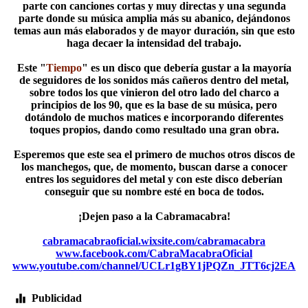
parte con canciones cortas y muy directas y una segunda
parte donde su música amplia más su abanico, dejándonos
temas aun más elaborados y de mayor duración, sin que esto
haga decaer la intensidad del trabajo.
Este "
Tiempo
" es un disco que debería gustar a la mayoría
de seguidores de los sonidos más cañeros dentro del metal,
sobre todos los que vinieron del otro lado del charco a
principios de los 90, que es la base de su música, pero
dotándolo de muchos matices e incorporando diferentes
toques propios, dando como resultado una gran obra.
Esperemos que este sea el primero de muchos otros discos de
los manchegos, que, de momento, buscan darse a conocer
entres los seguidores del metal y con este disco deberían
conseguir que su nombre esté en boca de todos.
¡Dejen paso a la Cabramacabra!
cabramacabraoficial.wixsite.com/cabramacabra
www.facebook.com/CabraMacabraOficial
www.youtube.com/channel/UCLr1gBY1jPQZn_JTT6cj2EA
Publicidad